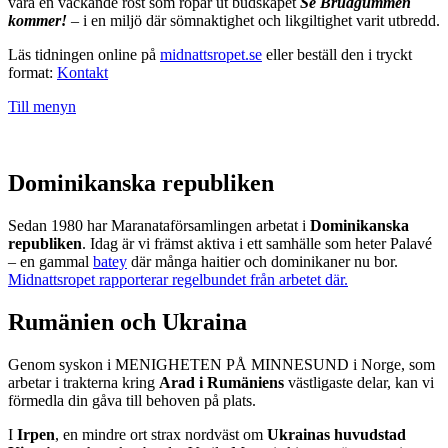
vara en väckande röst som ropar ut budskapet
Se Brudgummen
kommer!
– i en miljö där sömnaktighet och likgiltighet varit utbredd.
Läs tidningen online på
midnattsropet.se
eller beställ den i tryckt
format:
Kontakt
Till menyn
Dominikanska republiken
Sedan 1980 har Maranataförsamlingen arbetat i
Dominikanska
republiken
. Idag är vi främst aktiva i ett samhälle som heter Palavé
– en gammal
batey
där många haitier och dominikaner nu bor.
Midnattsropet rapporterar regelbundet från arbetet där.
Rumänien och Ukraina
Genom syskon i MENIGHETEN PÅ MINNESUND i Norge, som
arbetar i trakterna kring
Arad i Rumäniens
västligaste delar, kan vi
förmedla din gåva till behoven på plats.
I
Irpen
, en mindre ort strax nordväst om
Ukrainas huvudstad