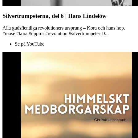
Silvertrumpeterna, del 6 | Hans Lindelöw
Alla gudsfientliga revolutioners ursprung – Kora och hans hop.
#mose #kora #uppror #revolution #silvertrumpeter D...
Se på YouTube