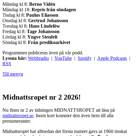
Måndag kl 8:
Berno Vidén
Måndag kl 18:
Repris från söndagen
Tisdag kl 8:
Paulus Eliasson
Onsdag kl 8:
Gertrud Johansson
Torsdag kl 8:
Hans Lindelöw
Fredag kl 8:
Tage Johansson
Lördag kl 8:
Yngve Stenfelt
Söndag kl 8:
Från predikoarkivet
Programmen publiceras även på vår podd.
Lyssna här:
Webbradio
|
YouTube
|
Spotify
|
Apple Podcasts
|
RSS
Till menyn
Midnattsropet nr 2 2026!
Nu finns nr 2 av tidningen MIDNATTSROPET att läsa på
midnattsropet.se
. Inom kort kommer den även hem till alla
prenumeranter.
Midnattsropet har alltsedan det första numret gavs ut 1960 önskat