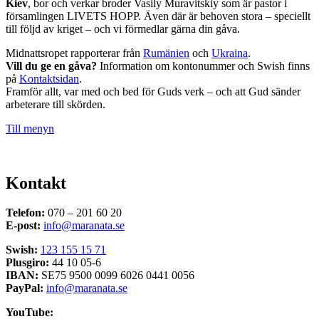
Kiev
, bor och verkar broder Vasily Muravitskiy som är pastor i
församlingen LIVETS HOPP. Även där är behoven stora – speciellt
till följd av kriget – och vi förmedlar gärna din gåva.
Midnattsropet rapporterar från
Rumänien
och
Ukraina
.
Vill du ge en gåva?
Information om kontonummer och Swish finns
på
Kontaktsidan
.
Framför allt, var med och bed för Guds verk – och att Gud sänder
arbeterare till skörden.
Till menyn
Kontakt
Telefon:
070 – 201 60 20
E-post:
info@maranata.se
Swish:
123 155 15 71
Plusgiro:
44 10 05-6
IBAN:
SE75 9500 0099 6026 0441 0056
PayPal:
info@maranata.se
YouTube: