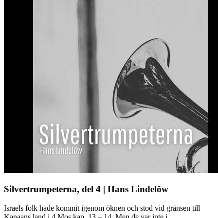
Silvertrumpeterna, del 4 | Hans Lindelöw
Israels folk hade kommit igenom öknen och stod vid gränsen till
Kanaans land i 4 Mos kap. 13 – 14. Men de var inte i ...