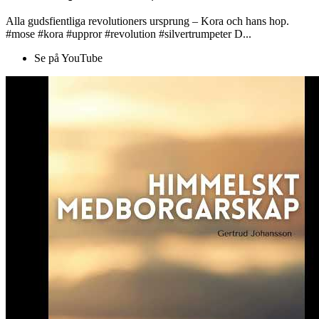
Alla gudsfientliga revolutioners ursprung – Kora och hans hop.
#mose #kora #uppror #revolution #silvertrumpeter D...
Se på YouTube