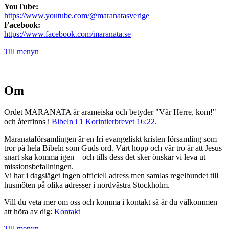
YouTube:
https://www.youtube.com/@maranatasverige
Facebook:
https://www.facebook.com/maranata.se
Till menyn
Om
Ordet MARANATA är arameiska och betyder "Vår Herre, kom!"
och återfinns i
Bibeln i 1 Korintierbrevet 16:22
.
Maranataförsamlingen är en fri evangeliskt kristen församling som
tror på hela Bibeln som Guds ord. Vårt hopp och vår tro är att Jesus
snart ska komma igen – och tills dess det sker önskar vi leva ut
missionsbefallningen.
Vi har i dagsläget ingen officiell adress men samlas regelbundet till
husmöten på olika adresser i nordvästra Stockholm.
Vill du veta mer om oss och komma i kontakt så är du välkommen
att höra av dig:
Kontakt
Till menyn