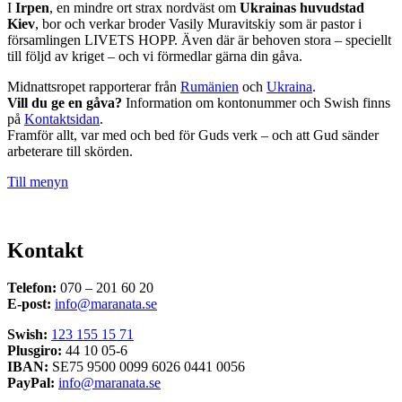
I
Irpen
, en mindre ort strax nordväst om
Ukrainas huvudstad
Kiev
, bor och verkar broder Vasily Muravitskiy som är pastor i
församlingen LIVETS HOPP. Även där är behoven stora – speciellt
till följd av kriget – och vi förmedlar gärna din gåva.
Midnattsropet rapporterar från
Rumänien
och
Ukraina
.
Vill du ge en gåva?
Information om kontonummer och Swish finns
på
Kontaktsidan
.
Framför allt, var med och bed för Guds verk – och att Gud sänder
arbeterare till skörden.
Till menyn
Kontakt
Telefon:
070 – 201 60 20
E-post:
info@maranata.se
Swish:
123 155 15 71
Plusgiro:
44 10 05-6
IBAN:
SE75 9500 0099 6026 0441 0056
PayPal:
info@maranata.se