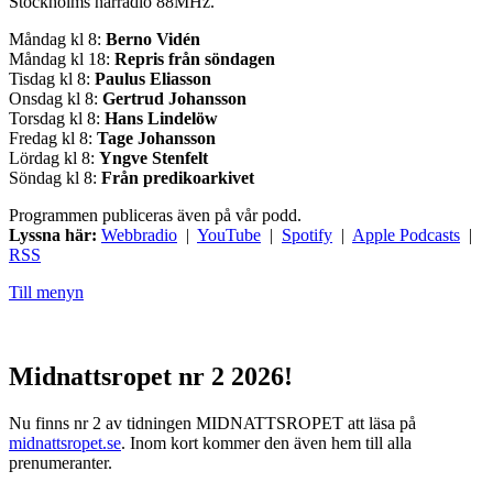
Stockholms närradio 88MHz.
Måndag kl 8:
Berno Vidén
Måndag kl 18:
Repris från söndagen
Tisdag kl 8:
Paulus Eliasson
Onsdag kl 8:
Gertrud Johansson
Torsdag kl 8:
Hans Lindelöw
Fredag kl 8:
Tage Johansson
Lördag kl 8:
Yngve Stenfelt
Söndag kl 8:
Från predikoarkivet
Programmen publiceras även på vår podd.
Lyssna här:
Webbradio
|
YouTube
|
Spotify
|
Apple Podcasts
|
RSS
Till menyn
Midnattsropet nr 2 2026!
Nu finns nr 2 av tidningen MIDNATTSROPET att läsa på
midnattsropet.se
. Inom kort kommer den även hem till alla
prenumeranter.