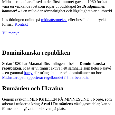
Midnattsropet har alltsedan det första numret gavs ut 1960 önskat
vara en väckande röst som ropar ut budskapet
Se Brudgummen
kommer!
– i en miljö där sömnaktighet och likgiltighet varit utbredd.
Läs tidningen online på
midnattsropet.se
eller beställ den i tryckt
format:
Kontakt
Till menyn
Dominikanska republiken
Sedan 1980 har Maranataförsamlingen arbetat i
Dominikanska
republiken
. Idag är vi främst aktiva i ett samhälle som heter Palavé
– en gammal
batey
där många haitier och dominikaner nu bor.
Midnattsropet rapporterar regelbundet från arbetet där.
Rumänien och Ukraina
Genom syskon i MENIGHETEN PÅ MINNESUND i Norge, som
arbetar i trakterna kring
Arad i Rumäniens
västligaste delar, kan vi
förmedla din gåva till behoven på plats.