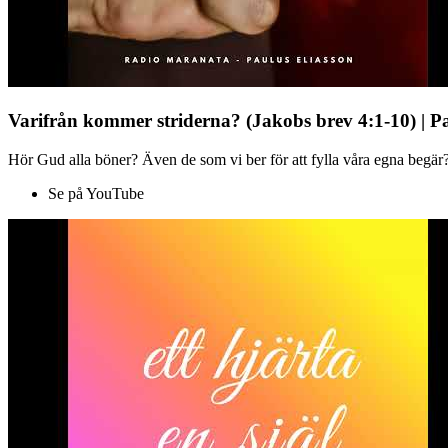
Varifrån kommer striderna? (Jakobs brev 4:1-10) | P
Hör Gud alla böner? Även de som vi ber för att fylla våra egna begär?
Se på YouTube