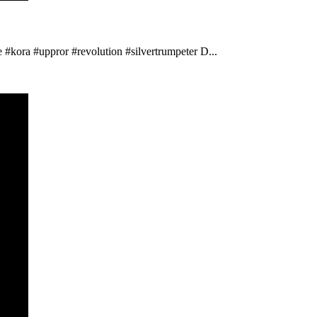
 #kora #uppror #revolution #silvertrumpeter D...