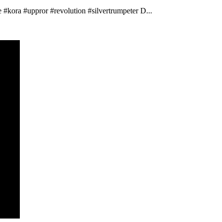
 #kora #uppror #revolution #silvertrumpeter D...