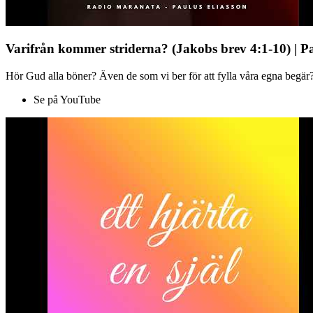
Varifrån kommer striderna? (Jakobs brev 4:1-10) | P
Hör Gud alla böner? Även de som vi ber för att fylla våra egna begär?
Se på YouTube