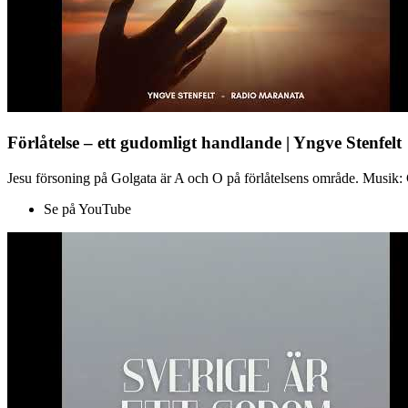
Förlåtelse – ett gudomligt handlande | Yngve Stenfelt
Jesu försoning på Golgata är A och O på förlåtelsens område. Musik: C
Se på YouTube