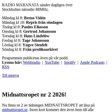
RADIO MARANATA sänder dagligen över
Stockholms närradio 88MHz.
Måndag kl 8:
Berno Vidén
Måndag kl 18:
Repris från söndagen
Tisdag kl 8:
Paulus Eliasson
Onsdag kl 8:
Gertrud Johansson
Torsdag kl 8:
Hans Lindelöw
Fredag kl 8:
Tage Johansson
Lördag kl 8:
Yngve Stenfelt
Söndag kl 8:
Från predikoarkivet
Programmen publiceras även på vår podd.
Lyssna här:
Webbradio
|
YouTube
|
Spotify
|
Apple Podcasts
|
RSS
Till menyn
Midnattsropet nr 2 2026!
Nu finns nr 2 av tidningen MIDNATTSROPET att läsa på
midnattsropet.se
. Inom kort kommer den även hem till alla