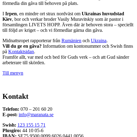
förmedla din gåva till behoven på plats.
I
Irpen
, en mindre ort strax nordväst om
Ukrainas huvudstad
Kiev
, bor och verkar broder Vasily Muravitskiy som är pastor i
församlingen LIVETS HOPP. Även där är behoven stora – speciellt
till följd av kriget – och vi förmedlar gärna din gåva.
Midnattsropet rapporterar från
Rumänien
och
Ukraina
.
Vill du ge en gåva?
Information om kontonummer och Swish finns
på
Kontaktsidan
.
Framför allt, var med och bed för Guds verk – och att Gud sänder
arbeterare till skörden.
Till menyn
Kontakt
Telefon:
070 – 201 60 20
E-post:
info@maranata.se
Swish:
123 155 15 71
Plusgiro:
44 10 05-6
IBAN:
SE75 9500 0099 6026 0441 0056