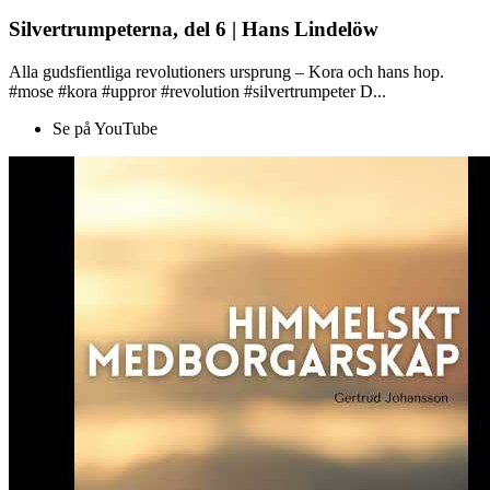
Silvertrumpeterna, del 6 | Hans Lindelöw
Alla gudsfientliga revolutioners ursprung – Kora och hans hop.
#mose #kora #uppror #revolution #silvertrumpeter D...
Se på YouTube