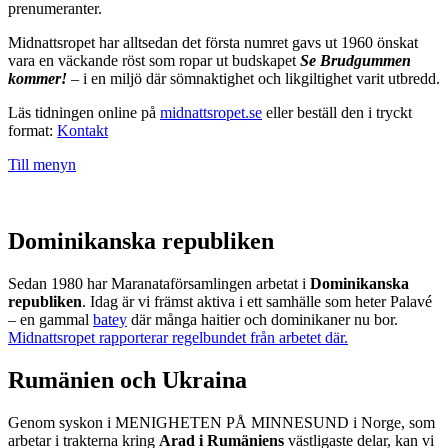
prenumeranter.
Midnattsropet har alltsedan det första numret gavs ut 1960 önskat
vara en väckande röst som ropar ut budskapet
Se Brudgummen
kommer!
– i en miljö där sömnaktighet och likgiltighet varit utbredd.
Läs tidningen online på
midnattsropet.se
eller beställ den i tryckt
format:
Kontakt
Till menyn
Dominikanska republiken
Sedan 1980 har Maranataförsamlingen arbetat i
Dominikanska
republiken
. Idag är vi främst aktiva i ett samhälle som heter Palavé
– en gammal
batey
där många haitier och dominikaner nu bor.
Midnattsropet rapporterar regelbundet från arbetet där.
Rumänien och Ukraina
Genom syskon i MENIGHETEN PÅ MINNESUND i Norge, som
arbetar i trakterna kring
Arad i Rumäniens
västligaste delar, kan vi