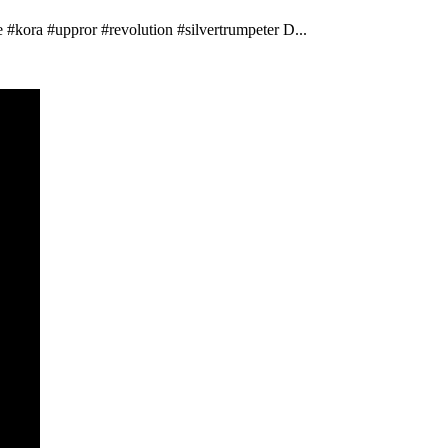
 #kora #uppror #revolution #silvertrumpeter D...