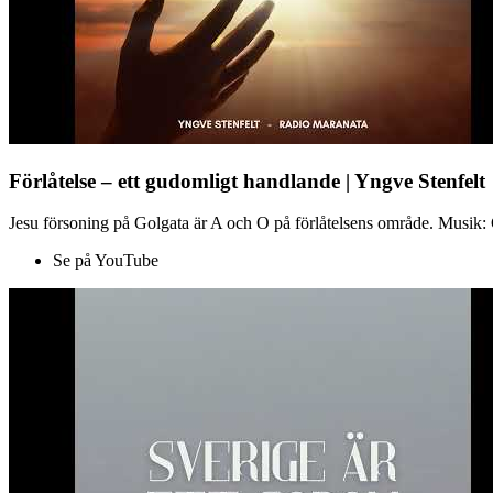
Förlåtelse – ett gudomligt handlande | Yngve Stenfelt
Jesu försoning på Golgata är A och O på förlåtelsens område. Musik: C
Se på YouTube