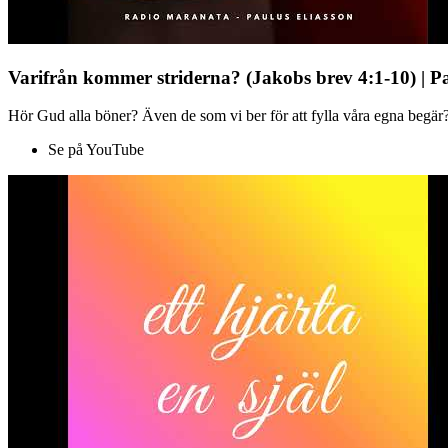
Varifrån kommer striderna? (Jakobs brev 4:1-10) | P
Hör Gud alla böner? Även de som vi ber för att fylla våra egna begär?
Se på YouTube