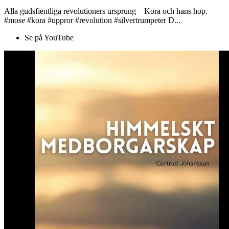
Alla gudsfientliga revolutioners ursprung – Kora och hans hop.
#mose #kora #uppror #revolution #silvertrumpeter D...
Se på YouTube