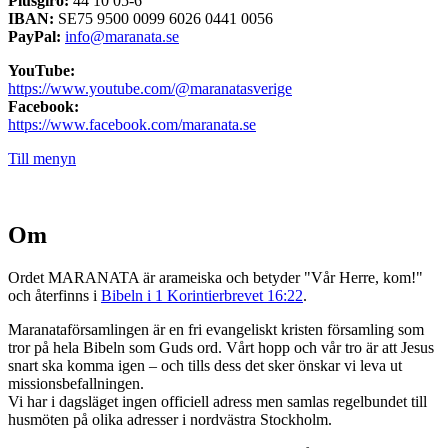
Plusgiro:
44 10 05-6
IBAN:
SE75 9500 0099 6026 0441 0056
PayPal:
info@maranata.se
YouTube:
https://www.youtube.com/@maranatasverige
Facebook:
https://www.facebook.com/maranata.se
Till menyn
Om
Ordet MARANATA är arameiska och betyder "Vår Herre, kom!"
och återfinns i
Bibeln i 1 Korintierbrevet 16:22
.
Maranataförsamlingen är en fri evangeliskt kristen församling som
tror på hela Bibeln som Guds ord. Vårt hopp och vår tro är att Jesus
snart ska komma igen – och tills dess det sker önskar vi leva ut
missionsbefallningen.
Vi har i dagsläget ingen officiell adress men samlas regelbundet till
husmöten på olika adresser i nordvästra Stockholm.