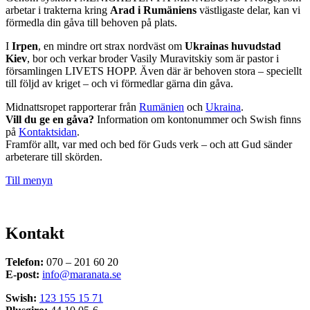
arbetar i trakterna kring
Arad i Rumäniens
västligaste delar, kan vi
förmedla din gåva till behoven på plats.
I
Irpen
, en mindre ort strax nordväst om
Ukrainas huvudstad
Kiev
, bor och verkar broder Vasily Muravitskiy som är pastor i
församlingen LIVETS HOPP. Även där är behoven stora – speciellt
till följd av kriget – och vi förmedlar gärna din gåva.
Midnattsropet rapporterar från
Rumänien
och
Ukraina
.
Vill du ge en gåva?
Information om kontonummer och Swish finns
på
Kontaktsidan
.
Framför allt, var med och bed för Guds verk – och att Gud sänder
arbeterare till skörden.
Till menyn
Kontakt
Telefon:
070 – 201 60 20
E-post:
info@maranata.se
Swish:
123 155 15 71