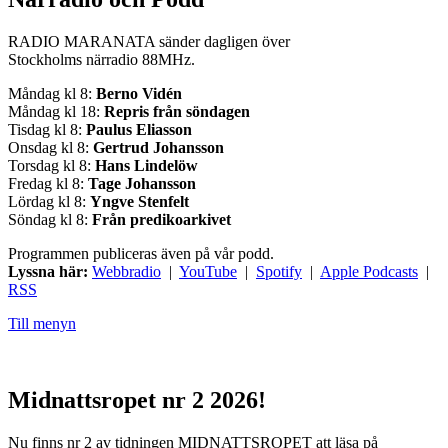
RADIO MARANATA sänder dagligen över
Stockholms närradio 88MHz.
Måndag kl 8:
Berno Vidén
Måndag kl 18:
Repris från söndagen
Tisdag kl 8:
Paulus Eliasson
Onsdag kl 8:
Gertrud Johansson
Torsdag kl 8:
Hans Lindelöw
Fredag kl 8:
Tage Johansson
Lördag kl 8:
Yngve Stenfelt
Söndag kl 8:
Från predikoarkivet
Programmen publiceras även på vår podd.
Lyssna här:
Webbradio
|
YouTube
|
Spotify
|
Apple Podcasts
|
RSS
Till menyn
Midnattsropet nr 2 2026!
Nu finns nr 2 av tidningen MIDNATTSROPET att läsa på