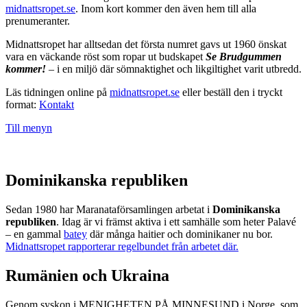
midnattsropet.se
. Inom kort kommer den även hem till alla
prenumeranter.
Midnattsropet har alltsedan det första numret gavs ut 1960 önskat
vara en väckande röst som ropar ut budskapet
Se Brudgummen
kommer!
– i en miljö där sömnaktighet och likgiltighet varit utbredd.
Läs tidningen online på
midnattsropet.se
eller beställ den i tryckt
format:
Kontakt
Till menyn
Dominikanska republiken
Sedan 1980 har Maranataförsamlingen arbetat i
Dominikanska
republiken
. Idag är vi främst aktiva i ett samhälle som heter Palavé
– en gammal
batey
där många haitier och dominikaner nu bor.
Midnattsropet rapporterar regelbundet från arbetet där.
Rumänien och Ukraina
Genom syskon i MENIGHETEN PÅ MINNESUND i Norge, som