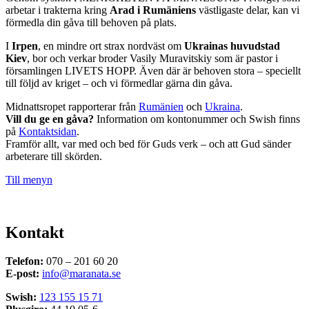
arbetar i trakterna kring
Arad i Rumäniens
västligaste delar, kan vi
förmedla din gåva till behoven på plats.
I
Irpen
, en mindre ort strax nordväst om
Ukrainas huvudstad
Kiev
, bor och verkar broder Vasily Muravitskiy som är pastor i
församlingen LIVETS HOPP. Även där är behoven stora – speciellt
till följd av kriget – och vi förmedlar gärna din gåva.
Midnattsropet rapporterar från
Rumänien
och
Ukraina
.
Vill du ge en gåva?
Information om kontonummer och Swish finns
på
Kontaktsidan
.
Framför allt, var med och bed för Guds verk – och att Gud sänder
arbeterare till skörden.
Till menyn
Kontakt
Telefon:
070 – 201 60 20
E-post:
info@maranata.se
Swish:
123 155 15 71