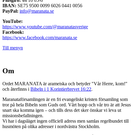
Plusgiro:
44 10 05-6
IBAN:
SE75 9500 0099 6026 0441 0056
PayPal:
info@maranata.se
YouTube:
https://www.youtube.com/@maranatasverige
Facebook:
https://www.facebook.com/maranata.se
Till menyn
Om
Ordet MARANATA är arameiska och betyder "Vår Herre, kom!"
och återfinns i
Bibeln i 1 Korintierbrevet 16:22
.
Maranataförsamlingen är en fri evangeliskt kristen församling som
tror på hela Bibeln som Guds ord. Vårt hopp och vår tro är att Jesus
snart ska komma igen – och tills dess det sker önskar vi leva ut
missionsbefallningen.
Vi har i dagsläget ingen officiell adress men samlas regelbundet till
husmöten på olika adresser i nordvästra Stockholm.