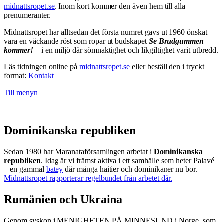
midnattsropet.se
. Inom kort kommer den även hem till alla
prenumeranter.
Midnattsropet har alltsedan det första numret gavs ut 1960 önskat
vara en väckande röst som ropar ut budskapet
Se Brudgummen
kommer!
– i en miljö där sömnaktighet och likgiltighet varit utbredd.
Läs tidningen online på
midnattsropet.se
eller beställ den i tryckt
format:
Kontakt
Till menyn
Dominikanska republiken
Sedan 1980 har Maranataförsamlingen arbetat i
Dominikanska
republiken
. Idag är vi främst aktiva i ett samhälle som heter Palavé
– en gammal
batey
där många haitier och dominikaner nu bor.
Midnattsropet rapporterar regelbundet från arbetet där.
Rumänien och Ukraina
Genom syskon i MENIGHETEN PÅ MINNESUND i Norge, som