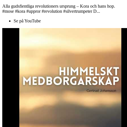
Alla gudsfientliga revolutioners ursprung – Kora och hans hop.
#mose #kora #uppror #revolution #silvertrumpeter D...
Se på YouTube