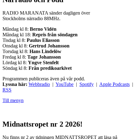
RADIO MARANATA sänder dagligen över
Stockholms närradio 88MHz.
Måndag kl 8:
Berno Vidén
Måndag kl 18:
Repris från söndagen
Tisdag kl 8:
Paulus Eliasson
Onsdag kl 8:
Gertrud Johansson
Torsdag kl 8:
Hans Lindelöw
Fredag kl 8:
Tage Johansson
Lördag kl 8:
Yngve Stenfelt
Söndag kl 8:
Från predikoarkivet
Programmen publiceras även på vår podd.
Lyssna här:
Webbradio
|
YouTube
|
Spotify
|
Apple Podcasts
|
RSS
Till menyn
Midnattsropet nr 2 2026!
Nu finns nr 2 av tidningen MIDNATTSROPET att läsa på