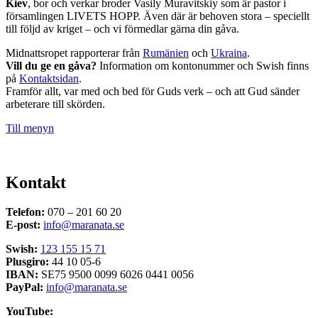
Kiev
, bor och verkar broder Vasily Muravitskiy som är pastor i
församlingen LIVETS HOPP. Även där är behoven stora – speciellt
till följd av kriget – och vi förmedlar gärna din gåva.
Midnattsropet rapporterar från
Rumänien
och
Ukraina
.
Vill du ge en gåva?
Information om kontonummer och Swish finns
på
Kontaktsidan
.
Framför allt, var med och bed för Guds verk – och att Gud sänder
arbeterare till skörden.
Till menyn
Kontakt
Telefon:
070 – 201 60 20
E-post:
info@maranata.se
Swish:
123 155 15 71
Plusgiro:
44 10 05-6
IBAN:
SE75 9500 0099 6026 0441 0056
PayPal:
info@maranata.se
YouTube: