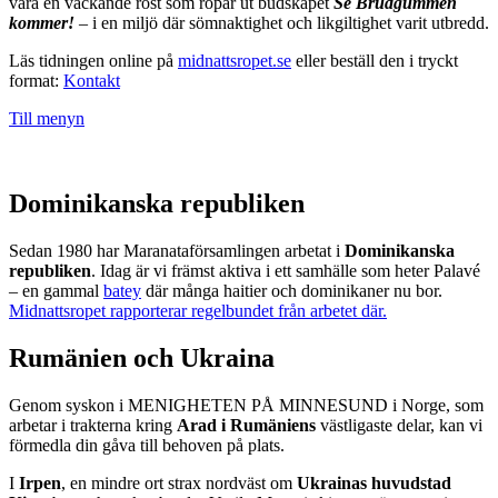
vara en väckande röst som ropar ut budskapet
Se Brudgummen
kommer!
– i en miljö där sömnaktighet och likgiltighet varit utbredd.
Läs tidningen online på
midnattsropet.se
eller beställ den i tryckt
format:
Kontakt
Till menyn
Dominikanska republiken
Sedan 1980 har Maranataförsamlingen arbetat i
Dominikanska
republiken
. Idag är vi främst aktiva i ett samhälle som heter Palavé
– en gammal
batey
där många haitier och dominikaner nu bor.
Midnattsropet rapporterar regelbundet från arbetet där.
Rumänien och Ukraina
Genom syskon i MENIGHETEN PÅ MINNESUND i Norge, som
arbetar i trakterna kring
Arad i Rumäniens
västligaste delar, kan vi
förmedla din gåva till behoven på plats.
I
Irpen
, en mindre ort strax nordväst om
Ukrainas huvudstad