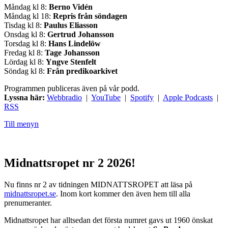
Måndag kl 8:
Berno Vidén
Måndag kl 18:
Repris från söndagen
Tisdag kl 8:
Paulus Eliasson
Onsdag kl 8:
Gertrud Johansson
Torsdag kl 8:
Hans Lindelöw
Fredag kl 8:
Tage Johansson
Lördag kl 8:
Yngve Stenfelt
Söndag kl 8:
Från predikoarkivet
Programmen publiceras även på vår podd.
Lyssna här:
Webbradio
|
YouTube
|
Spotify
|
Apple Podcasts
|
RSS
Till menyn
Midnattsropet nr 2 2026!
Nu finns nr 2 av tidningen MIDNATTSROPET att läsa på
midnattsropet.se
. Inom kort kommer den även hem till alla
prenumeranter.
Midnattsropet har alltsedan det första numret gavs ut 1960 önskat