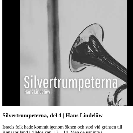
Silvertrumpeterna, del 4 | Hans Lindelöw
Israels folk hade kommit igenom öknen och stod vid gränsen till
Kanaans land i 4 Mos kap. 13 – 14. Men de var inte i ...