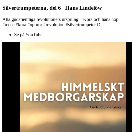
Silvertrumpeterna, del 6 | Hans Lindelöw
Alla gudsfientliga revolutioners ursprung – Kora och hans hop.
#mose #kora #uppror #revolution #silvertrumpeter D...
Se på YouTube