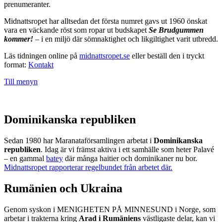
prenumeranter.
Midnattsropet har alltsedan det första numret gavs ut 1960 önskat
vara en väckande röst som ropar ut budskapet
Se Brudgummen
kommer!
– i en miljö där sömnaktighet och likgiltighet varit utbredd.
Läs tidningen online på
midnattsropet.se
eller beställ den i tryckt
format:
Kontakt
Till menyn
Dominikanska republiken
Sedan 1980 har Maranataförsamlingen arbetat i
Dominikanska
republiken
. Idag är vi främst aktiva i ett samhälle som heter Palavé
– en gammal
batey
där många haitier och dominikaner nu bor.
Midnattsropet rapporterar regelbundet från arbetet där.
Rumänien och Ukraina
Genom syskon i MENIGHETEN PÅ MINNESUND i Norge, som
arbetar i trakterna kring
Arad i Rumäniens
västligaste delar, kan vi