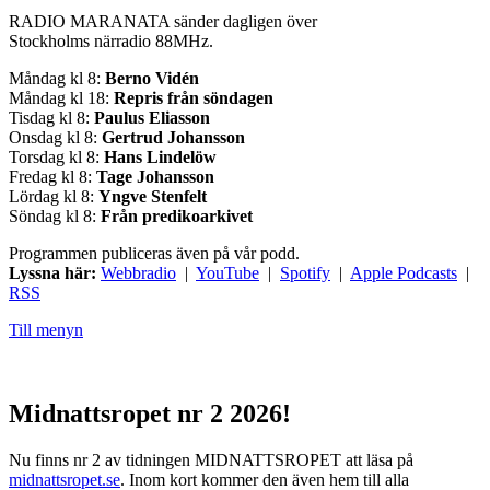
RADIO MARANATA sänder dagligen över
Stockholms närradio 88MHz.
Måndag kl 8:
Berno Vidén
Måndag kl 18:
Repris från söndagen
Tisdag kl 8:
Paulus Eliasson
Onsdag kl 8:
Gertrud Johansson
Torsdag kl 8:
Hans Lindelöw
Fredag kl 8:
Tage Johansson
Lördag kl 8:
Yngve Stenfelt
Söndag kl 8:
Från predikoarkivet
Programmen publiceras även på vår podd.
Lyssna här:
Webbradio
|
YouTube
|
Spotify
|
Apple Podcasts
|
RSS
Till menyn
Midnattsropet nr 2 2026!
Nu finns nr 2 av tidningen MIDNATTSROPET att läsa på
midnattsropet.se
. Inom kort kommer den även hem till alla