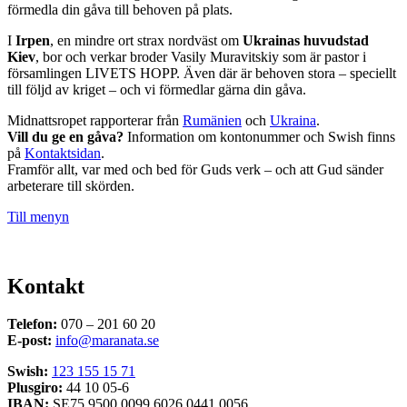
förmedla din gåva till behoven på plats.
I
Irpen
, en mindre ort strax nordväst om
Ukrainas huvudstad
Kiev
, bor och verkar broder Vasily Muravitskiy som är pastor i
församlingen LIVETS HOPP. Även där är behoven stora – speciellt
till följd av kriget – och vi förmedlar gärna din gåva.
Midnattsropet rapporterar från
Rumänien
och
Ukraina
.
Vill du ge en gåva?
Information om kontonummer och Swish finns
på
Kontaktsidan
.
Framför allt, var med och bed för Guds verk – och att Gud sänder
arbeterare till skörden.
Till menyn
Kontakt
Telefon:
070 – 201 60 20
E-post:
info@maranata.se
Swish:
123 155 15 71
Plusgiro:
44 10 05-6
IBAN:
SE75 9500 0099 6026 0441 0056