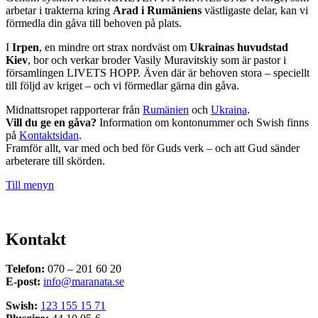
arbetar i trakterna kring
Arad i Rumäniens
västligaste delar, kan vi
förmedla din gåva till behoven på plats.
I
Irpen
, en mindre ort strax nordväst om
Ukrainas huvudstad
Kiev
, bor och verkar broder Vasily Muravitskiy som är pastor i
församlingen LIVETS HOPP. Även där är behoven stora – speciellt
till följd av kriget – och vi förmedlar gärna din gåva.
Midnattsropet rapporterar från
Rumänien
och
Ukraina
.
Vill du ge en gåva?
Information om kontonummer och Swish finns
på
Kontaktsidan
.
Framför allt, var med och bed för Guds verk – och att Gud sänder
arbeterare till skörden.
Till menyn
Kontakt
Telefon:
070 – 201 60 20
E-post:
info@maranata.se
Swish:
123 155 15 71