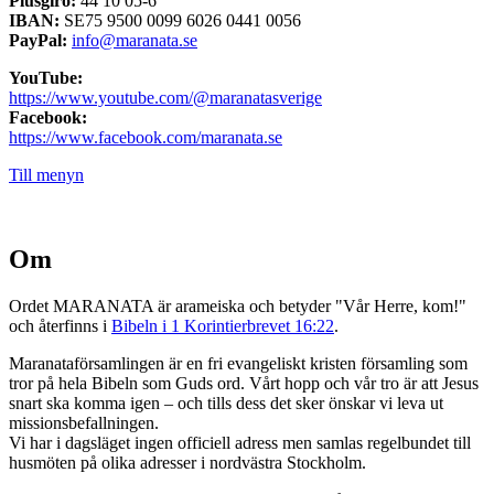
Plusgiro:
44 10 05-6
IBAN:
SE75 9500 0099 6026 0441 0056
PayPal:
info@maranata.se
YouTube:
https://www.youtube.com/@maranatasverige
Facebook:
https://www.facebook.com/maranata.se
Till menyn
Om
Ordet MARANATA är arameiska och betyder "Vår Herre, kom!"
och återfinns i
Bibeln i 1 Korintierbrevet 16:22
.
Maranataförsamlingen är en fri evangeliskt kristen församling som
tror på hela Bibeln som Guds ord. Vårt hopp och vår tro är att Jesus
snart ska komma igen – och tills dess det sker önskar vi leva ut
missionsbefallningen.
Vi har i dagsläget ingen officiell adress men samlas regelbundet till
husmöten på olika adresser i nordvästra Stockholm.