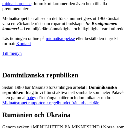
midnattsropet.se
. Inom kort kommer den även hem till alla
prenumeranter.
Midnattsropet har alltsedan det första numret gavs ut 1960 önskat
vara en väckande röst som ropar ut budskapet
Se Brudgummen
kommer!
– i en miljö där sömnaktighet och likgiltighet varit utbredd.
Läs tidningen online på
midnattsropet.se
eller beställ den i tryckt
format:
Kontakt
Till menyn
Dominikanska republiken
Sedan 1980 har Maranataförsamlingen arbetat i
Dominikanska
republiken
. Idag är vi främst aktiva i ett samhälle som heter Palavé
– en gammal
batey
där många haitier och dominikaner nu bor.
Midnattsropet rapporterar regelbundet från arbetet där.
Rumänien och Ukraina
Genom syskon i MENIGHETEN PÅ MINNESUND i Norge, som