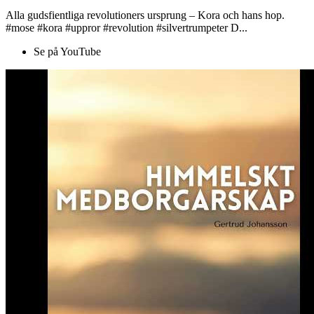
Alla gudsfientliga revolutioners ursprung – Kora och hans hop.
#mose #kora #uppror #revolution #silvertrumpeter D...
Se på YouTube