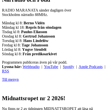
RADIO MARANATA sänder dagligen över
Stockholms närradio 88MHz.
Måndag kl 8:
Berno Vidén
Måndag kl 18:
Repris från söndagen
Tisdag kl 8:
Paulus Eliasson
Onsdag kl 8:
Gertrud Johansson
Torsdag kl 8:
Hans Lindelöw
Fredag kl 8:
Tage Johansson
Lördag kl 8:
Yngve Stenfelt
Söndag kl 8:
Från predikoarkivet
Programmen publiceras även på vår podd.
Lyssna här:
Webbradio
|
YouTube
|
Spotify
|
Apple Podcasts
|
RSS
Till menyn
Midnattsropet nr 2 2026!
Nu finns nr 2 av tidningen MIDNATTSROPET att läsa på