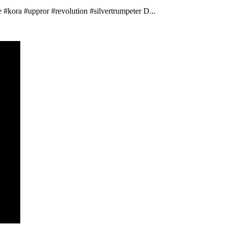
 #kora #uppror #revolution #silvertrumpeter D...