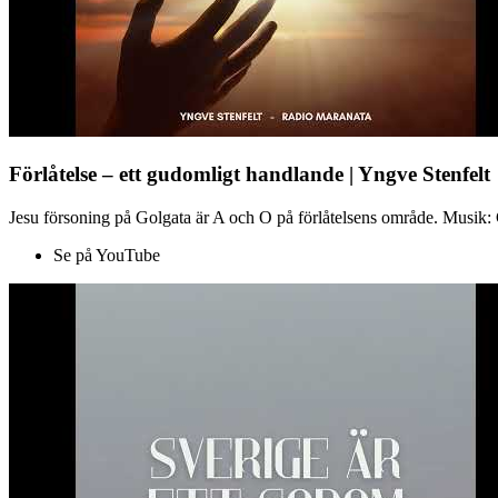
Förlåtelse – ett gudomligt handlande | Yngve Stenfelt
Jesu försoning på Golgata är A och O på förlåtelsens område. Musik: C
Se på YouTube