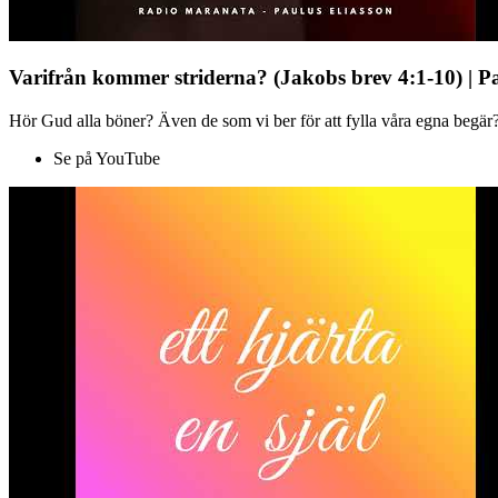
Varifrån kommer striderna? (Jakobs brev 4:1-10) | P
Hör Gud alla böner? Även de som vi ber för att fylla våra egna begär?
Se på YouTube