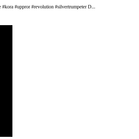
 #kora #uppror #revolution #silvertrumpeter D...