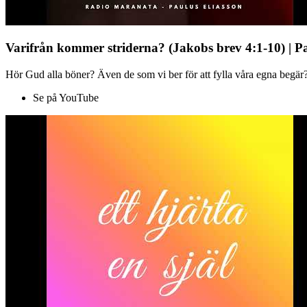
Varifrån kommer striderna? (Jakobs brev 4:1-10) | P
Hör Gud alla böner? Även de som vi ber för att fylla våra egna begär?
Se på YouTube