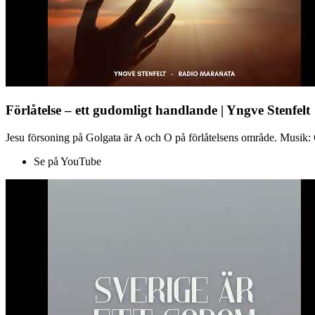
Förlåtelse – ett gudomligt handlande | Yngve Stenfelt
Jesu försoning på Golgata är A och O på förlåtelsens område. Musik: C
Se på YouTube