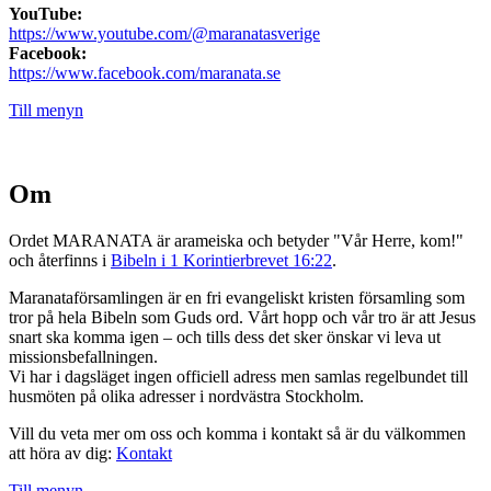
YouTube:
https://www.youtube.com/@maranatasverige
Facebook:
https://www.facebook.com/maranata.se
Till menyn
Om
Ordet MARANATA är arameiska och betyder "Vår Herre, kom!"
och återfinns i
Bibeln i 1 Korintierbrevet 16:22
.
Maranataförsamlingen är en fri evangeliskt kristen församling som
tror på hela Bibeln som Guds ord. Vårt hopp och vår tro är att Jesus
snart ska komma igen – och tills dess det sker önskar vi leva ut
missionsbefallningen.
Vi har i dagsläget ingen officiell adress men samlas regelbundet till
husmöten på olika adresser i nordvästra Stockholm.
Vill du veta mer om oss och komma i kontakt så är du välkommen
att höra av dig:
Kontakt
Till menyn