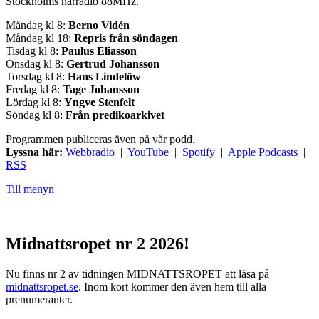
Stockholms närradio 88MHz.
Måndag kl 8:
Berno Vidén
Måndag kl 18:
Repris från söndagen
Tisdag kl 8:
Paulus Eliasson
Onsdag kl 8:
Gertrud Johansson
Torsdag kl 8:
Hans Lindelöw
Fredag kl 8:
Tage Johansson
Lördag kl 8:
Yngve Stenfelt
Söndag kl 8:
Från predikoarkivet
Programmen publiceras även på vår podd.
Lyssna här:
Webbradio
|
YouTube
|
Spotify
|
Apple Podcasts
|
RSS
Till menyn
Midnattsropet nr 2 2026!
Nu finns nr 2 av tidningen MIDNATTSROPET att läsa på
midnattsropet.se
. Inom kort kommer den även hem till alla
prenumeranter.