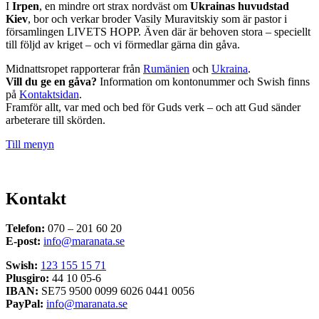
I
Irpen
, en mindre ort strax nordväst om
Ukrainas huvudstad
Kiev
, bor och verkar broder Vasily Muravitskiy som är pastor i
församlingen LIVETS HOPP. Även där är behoven stora – speciellt
till följd av kriget – och vi förmedlar gärna din gåva.
Midnattsropet rapporterar från
Rumänien
och
Ukraina
.
Vill du ge en gåva?
Information om kontonummer och Swish finns
på
Kontaktsidan
.
Framför allt, var med och bed för Guds verk – och att Gud sänder
arbeterare till skörden.
Till menyn
Kontakt
Telefon:
070 – 201 60 20
E-post:
info@maranata.se
Swish:
123 155 15 71
Plusgiro:
44 10 05-6
IBAN:
SE75 9500 0099 6026 0441 0056
PayPal:
info@maranata.se