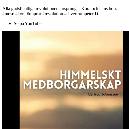
Alla gudsfientliga revolutioners ursprung – Kora och hans hop.
#mose #kora #uppror #revolution #silvertrumpeter D...
Se på YouTube