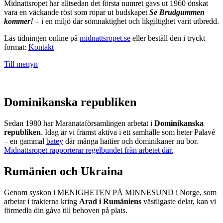
Midnattsropet har alltsedan det första numret gavs ut 1960 önskat
vara en väckande röst som ropar ut budskapet
Se Brudgummen
kommer!
– i en miljö där sömnaktighet och likgiltighet varit utbredd.
Läs tidningen online på
midnattsropet.se
eller beställ den i tryckt
format:
Kontakt
Till menyn
Dominikanska republiken
Sedan 1980 har Maranataförsamlingen arbetat i
Dominikanska
republiken
. Idag är vi främst aktiva i ett samhälle som heter Palavé
– en gammal
batey
där många haitier och dominikaner nu bor.
Midnattsropet rapporterar regelbundet från arbetet där.
Rumänien och Ukraina
Genom syskon i MENIGHETEN PÅ MINNESUND i Norge, som
arbetar i trakterna kring
Arad i Rumäniens
västligaste delar, kan vi
förmedla din gåva till behoven på plats.