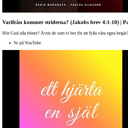
Varifrån kommer striderna? (Jakobs brev 4:1-10) | P
Hör Gud alla böner? Även de som vi ber för att fylla våra egna begär?
Se på YouTube