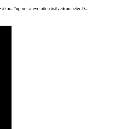
 #kora #uppror #revolution #silvertrumpeter D...