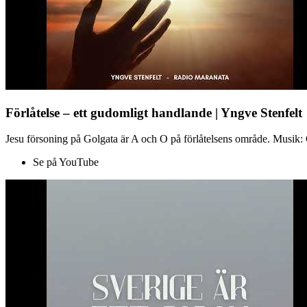
Förlåtelse – ett gudomligt handlande | Yngve Stenfelt
Jesu försoning på Golgata är A och O på förlåtelsens område. Musik: C
Se på YouTube