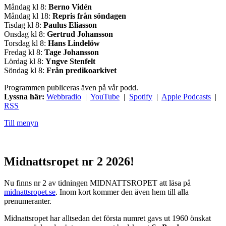
Måndag kl 8:
Berno Vidén
Måndag kl 18:
Repris från söndagen
Tisdag kl 8:
Paulus Eliasson
Onsdag kl 8:
Gertrud Johansson
Torsdag kl 8:
Hans Lindelöw
Fredag kl 8:
Tage Johansson
Lördag kl 8:
Yngve Stenfelt
Söndag kl 8:
Från predikoarkivet
Programmen publiceras även på vår podd.
Lyssna här:
Webbradio
|
YouTube
|
Spotify
|
Apple Podcasts
|
RSS
Till menyn
Midnattsropet nr 2 2026!
Nu finns nr 2 av tidningen MIDNATTSROPET att läsa på
midnattsropet.se
. Inom kort kommer den även hem till alla
prenumeranter.
Midnattsropet har alltsedan det första numret gavs ut 1960 önskat