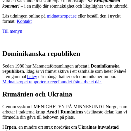
vara en väckande röst som ropar ut budskapet
Se Brudgummen
kommer!
– i en miljö där sömnaktighet och likgiltighet varit utbredd.
Läs tidningen online på
midnattsropet.se
eller beställ den i tryckt
format:
Kontakt
Till menyn
Dominikanska republiken
Sedan 1980 har Maranataförsamlingen arbetat i
Dominikanska
republiken
. Idag är vi främst aktiva i ett samhälle som heter Palavé
– en gammal
batey
där många haitier och dominikaner nu bor.
Midnattsropet rapporterar regelbundet från arbetet där.
Rumänien och Ukraina
Genom syskon i MENIGHETEN PÅ MINNESUND i Norge, som
arbetar i trakterna kring
Arad i Rumäniens
västligaste delar, kan vi
förmedla din gåva till behoven på plats.
I
Irpen
, en mindre ort strax nordväst om
Ukrainas huvudstad