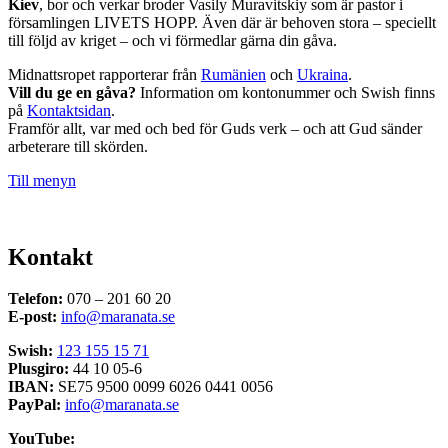
Kiev
, bor och verkar broder Vasily Muravitskiy som är pastor i
församlingen LIVETS HOPP. Även där är behoven stora – speciellt
till följd av kriget – och vi förmedlar gärna din gåva.
Midnattsropet rapporterar från
Rumänien
och
Ukraina
.
Vill du ge en gåva?
Information om kontonummer och Swish finns
på
Kontaktsidan
.
Framför allt, var med och bed för Guds verk – och att Gud sänder
arbeterare till skörden.
Till menyn
Kontakt
Telefon:
070 – 201 60 20
E-post:
info@maranata.se
Swish:
123 155 15 71
Plusgiro:
44 10 05-6
IBAN:
SE75 9500 0099 6026 0441 0056
PayPal:
info@maranata.se
YouTube: