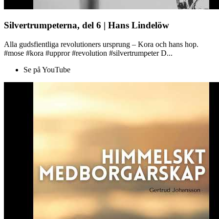
Silvertrumpeterna, del 6 | Hans Lindelöw
Alla gudsfientliga revolutioners ursprung – Kora och hans hop.
#mose #kora #uppror #revolution #silvertrumpeter D...
Se på YouTube