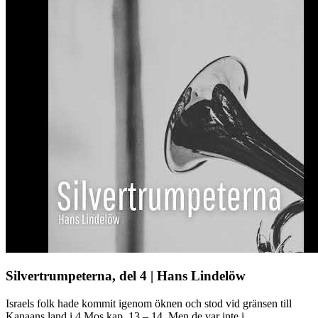
Silvertrumpeterna, del 4 | Hans Lindelöw
Israels folk hade kommit igenom öknen och stod vid gränsen till
Kanaans land i 4 Mos kap. 13 – 14. Men de var inte i ...