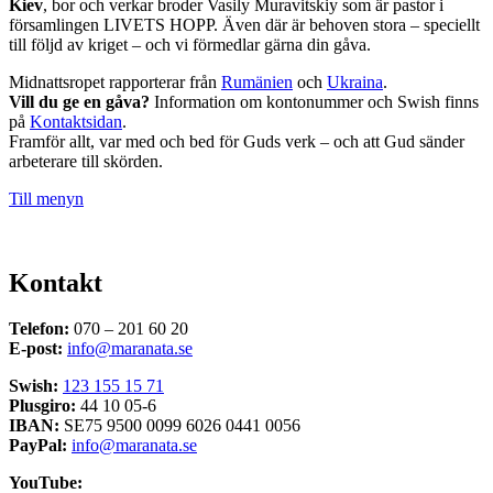
Kiev
, bor och verkar broder Vasily Muravitskiy som är pastor i
församlingen LIVETS HOPP. Även där är behoven stora – speciellt
till följd av kriget – och vi förmedlar gärna din gåva.
Midnattsropet rapporterar från
Rumänien
och
Ukraina
.
Vill du ge en gåva?
Information om kontonummer och Swish finns
på
Kontaktsidan
.
Framför allt, var med och bed för Guds verk – och att Gud sänder
arbeterare till skörden.
Till menyn
Kontakt
Telefon:
070 – 201 60 20
E-post:
info@maranata.se
Swish:
123 155 15 71
Plusgiro:
44 10 05-6
IBAN:
SE75 9500 0099 6026 0441 0056
PayPal:
info@maranata.se
YouTube: