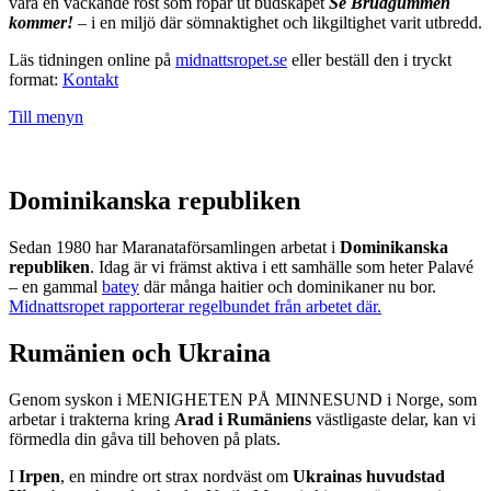
vara en väckande röst som ropar ut budskapet
Se Brudgummen
kommer!
– i en miljö där sömnaktighet och likgiltighet varit utbredd.
Läs tidningen online på
midnattsropet.se
eller beställ den i tryckt
format:
Kontakt
Till menyn
Dominikanska republiken
Sedan 1980 har Maranataförsamlingen arbetat i
Dominikanska
republiken
. Idag är vi främst aktiva i ett samhälle som heter Palavé
– en gammal
batey
där många haitier och dominikaner nu bor.
Midnattsropet rapporterar regelbundet från arbetet där.
Rumänien och Ukraina
Genom syskon i MENIGHETEN PÅ MINNESUND i Norge, som
arbetar i trakterna kring
Arad i Rumäniens
västligaste delar, kan vi
förmedla din gåva till behoven på plats.
I
Irpen
, en mindre ort strax nordväst om
Ukrainas huvudstad