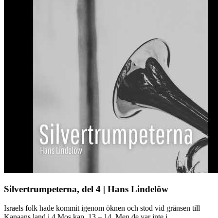
Silvertrumpeterna, del 4 | Hans Lindelöw
Israels folk hade kommit igenom öknen och stod vid gränsen till
Kanaans land i 4 Mos kap. 13 – 14. Men de var inte i ...