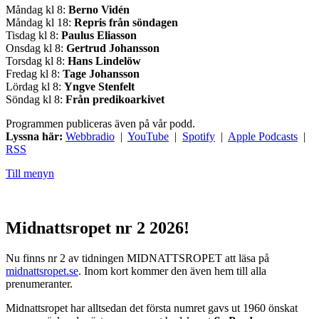
Måndag kl 8:
Berno Vidén
Måndag kl 18:
Repris från söndagen
Tisdag kl 8:
Paulus Eliasson
Onsdag kl 8:
Gertrud Johansson
Torsdag kl 8:
Hans Lindelöw
Fredag kl 8:
Tage Johansson
Lördag kl 8:
Yngve Stenfelt
Söndag kl 8:
Från predikoarkivet
Programmen publiceras även på vår podd.
Lyssna här:
Webbradio
|
YouTube
|
Spotify
|
Apple Podcasts
|
RSS
Till menyn
Midnattsropet nr 2 2026!
Nu finns nr 2 av tidningen MIDNATTSROPET att läsa på
midnattsropet.se
. Inom kort kommer den även hem till alla
prenumeranter.
Midnattsropet har alltsedan det första numret gavs ut 1960 önskat