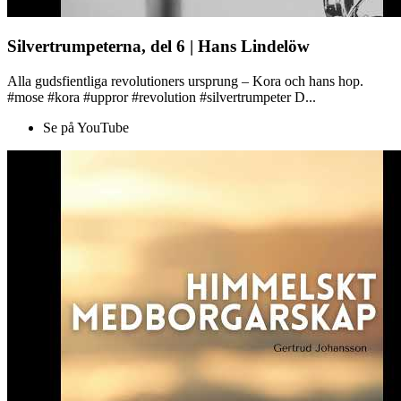
Silvertrumpeterna, del 6 | Hans Lindelöw
Alla gudsfientliga revolutioners ursprung – Kora och hans hop.
#mose #kora #uppror #revolution #silvertrumpeter D...
Se på YouTube