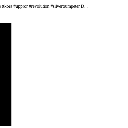
 #kora #uppror #revolution #silvertrumpeter D...