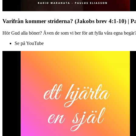
Varifrån kommer striderna? (Jakobs brev 4:1-10) | P
Hör Gud alla böner? Även de som vi ber för att fylla våra egna begär?
Se på YouTube