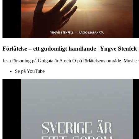
Förlåtelse – ett gudomligt handlande | Yngve Stenfelt
Jesu försoning på Golgata är A och O på förlåtelsens område. Musik: C
Se på YouTube