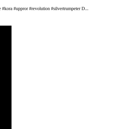
 #kora #uppror #revolution #silvertrumpeter D...