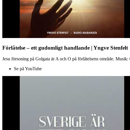
Förlåtelse – ett gudomligt handlande | Yngve Stenfelt
Jesu försoning på Golgata är A och O på förlåtelsens område. Musik: C
Se på YouTube