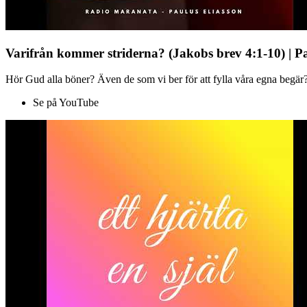
Varifrån kommer striderna? (Jakobs brev 4:1-10) | P
Hör Gud alla böner? Även de som vi ber för att fylla våra egna begär?
Se på YouTube