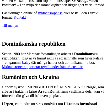
vara en väckande röst som ropar ut budskapet
Se Brudgummen
kommer!
– i en miljö där sömnaktighet och likgiltighet varit utbredd.
Läs tidningen online på
midnattsropet.se
eller beställ den i tryckt
format:
Kontakt
Till menyn
Dominikanska republiken
Sedan 1980 har Maranataförsamlingen arbetat i
Dominikanska
republiken
. Idag är vi främst aktiva i ett samhälle som heter Palavé
– en gammal
batey
där många haitier och dominikaner nu bor.
Midnattsropet rapporterar regelbundet från arbetet där.
Rumänien och Ukraina
Genom syskon i MENIGHETEN PÅ MINNESUND i Norge, som
arbetar i trakterna kring
Arad i Rumäniens
västligaste delar, kan vi
förmedla din gåva till behoven på plats.
I
Irpen
, en mindre ort strax nordväst om
Ukrainas huvudstad