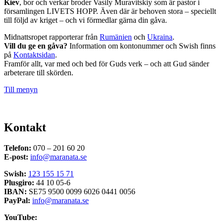
Kiev
, bor och verkar broder Vasily Muravitskiy som är pastor i
församlingen LIVETS HOPP. Även där är behoven stora – speciellt
till följd av kriget – och vi förmedlar gärna din gåva.
Midnattsropet rapporterar från
Rumänien
och
Ukraina
.
Vill du ge en gåva?
Information om kontonummer och Swish finns
på
Kontaktsidan
.
Framför allt, var med och bed för Guds verk – och att Gud sänder
arbeterare till skörden.
Till menyn
Kontakt
Telefon:
070 – 201 60 20
E-post:
info@maranata.se
Swish:
123 155 15 71
Plusgiro:
44 10 05-6
IBAN:
SE75 9500 0099 6026 0441 0056
PayPal:
info@maranata.se
YouTube: