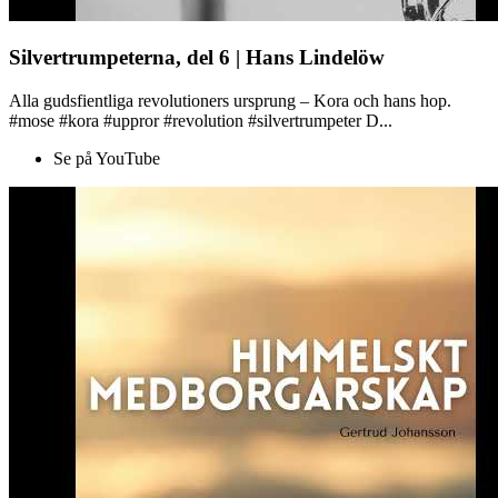
Silvertrumpeterna, del 6 | Hans Lindelöw
Alla gudsfientliga revolutioners ursprung – Kora och hans hop.
#mose #kora #uppror #revolution #silvertrumpeter D...
Se på YouTube