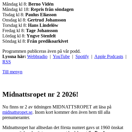
Måndag kl 8:
Berno Vidén
Måndag kl 18:
Repris från söndagen
Tisdag kl 8:
Paulus Eliasson
Onsdag kl 8:
Gertrud Johansson
Torsdag kl 8:
Hans Lindelöw
Fredag kl 8:
Tage Johansson
Lördag kl 8:
Yngve Stenfelt
Söndag kl 8:
Från predikoarkivet
Programmen publiceras även på vår podd.
Lyssna här:
Webbradio
|
YouTube
|
Spotify
|
Apple Podcasts
|
RSS
Till menyn
Midnattsropet nr 2 2026!
Nu finns nr 2 av tidningen MIDNATTSROPET att läsa på
midnattsropet.se
. Inom kort kommer den även hem till alla
prenumeranter.
Midnattsropet har alltsedan det första numret gavs ut 1960 önskat