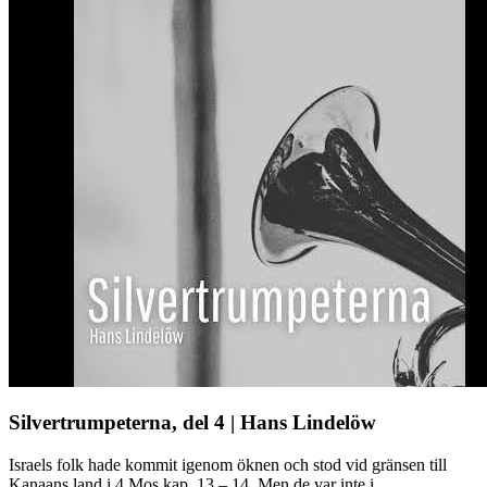
Silvertrumpeterna, del 4 | Hans Lindelöw
Israels folk hade kommit igenom öknen och stod vid gränsen till
Kanaans land i 4 Mos kap. 13 – 14. Men de var inte i ...