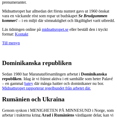
prenumeranter.
Midnattsropet har alltsedan det första numret gavs ut 1960 önskat
vara en väckande röst som ropar ut budskapet
Se Brudgummen
kommer!
– i en miljö där sömnaktighet och likgiltighet varit utbredd.
Läs tidningen online på
midnattsropet.se
eller beställ den i tryckt
format:
Kontakt
Till menyn
Dominikanska republiken
Sedan 1980 har Maranataförsamlingen arbetat i
Dominikanska
republiken
. Idag är vi främst aktiva i ett samhälle som heter Palavé
– en gammal
batey
där många haitier och dominikaner nu bor.
Midnattsropet rapporterar regelbundet från arbetet där.
Rumänien och Ukraina
Genom syskon i MENIGHETEN PÅ MINNESUND i Norge, som
arbetar i trakterna kring
Arad i Rumäniens
västligaste delar, kan vi