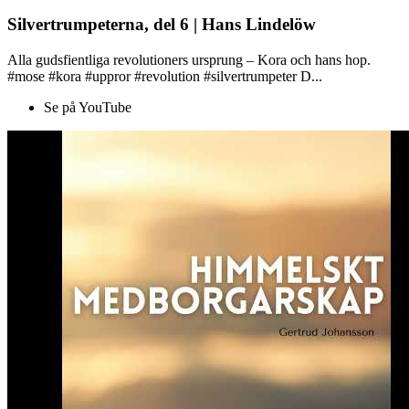
Silvertrumpeterna, del 6 | Hans Lindelöw
Alla gudsfientliga revolutioners ursprung – Kora och hans hop.
#mose #kora #uppror #revolution #silvertrumpeter D...
Se på YouTube