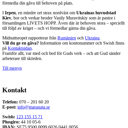
förmedla din gåva till behoven på plats.
I
Irpen
, en mindre ort strax nordväst om
Ukrainas huvudstad
Kiev
, bor och verkar broder Vasily Muravitskiy som är pastor i
församlingen LIVETS HOPP. Även där är behoven stora – speciellt
till följd av kriget – och vi förmedlar gärna din gåva.
Midnattsropet rapporterar från
Rumänien
och
Ukraina
.
Vill du ge en gåva?
Information om kontonummer och Swish finns
på
Kontaktsidan
.
Framför allt, var med och bed för Guds verk – och att Gud sänder
arbeterare till skörden.
Till menyn
Kontakt
Telefon:
070 – 201 60 20
E-post:
info@maranata.se
Swish:
123 155 15 71
Plusgiro:
44 10 05-6
IBAN:
SE75 9500 0099 6026 0441 0056