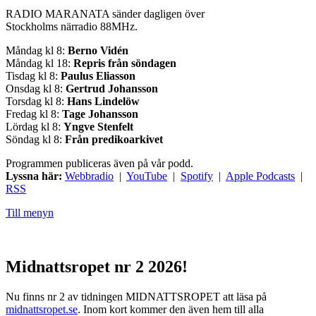
RADIO MARANATA sänder dagligen över
Stockholms närradio 88MHz.
Måndag kl 8:
Berno Vidén
Måndag kl 18:
Repris från söndagen
Tisdag kl 8:
Paulus Eliasson
Onsdag kl 8:
Gertrud Johansson
Torsdag kl 8:
Hans Lindelöw
Fredag kl 8:
Tage Johansson
Lördag kl 8:
Yngve Stenfelt
Söndag kl 8:
Från predikoarkivet
Programmen publiceras även på vår podd.
Lyssna här:
Webbradio
|
YouTube
|
Spotify
|
Apple Podcasts
|
RSS
Till menyn
Midnattsropet nr 2 2026!
Nu finns nr 2 av tidningen MIDNATTSROPET att läsa på
midnattsropet.se
. Inom kort kommer den även hem till alla