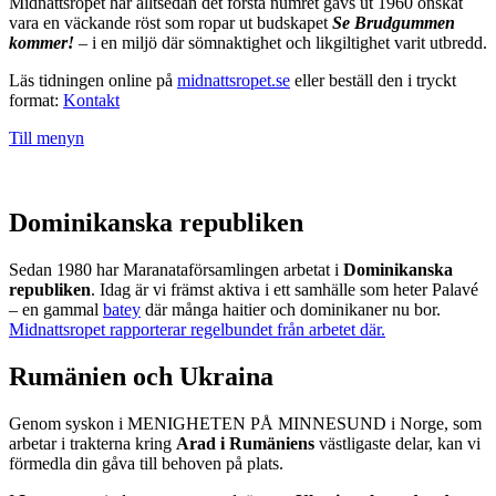
Midnattsropet har alltsedan det första numret gavs ut 1960 önskat
vara en väckande röst som ropar ut budskapet
Se Brudgummen
kommer!
– i en miljö där sömnaktighet och likgiltighet varit utbredd.
Läs tidningen online på
midnattsropet.se
eller beställ den i tryckt
format:
Kontakt
Till menyn
Dominikanska republiken
Sedan 1980 har Maranataförsamlingen arbetat i
Dominikanska
republiken
. Idag är vi främst aktiva i ett samhälle som heter Palavé
– en gammal
batey
där många haitier och dominikaner nu bor.
Midnattsropet rapporterar regelbundet från arbetet där.
Rumänien och Ukraina
Genom syskon i MENIGHETEN PÅ MINNESUND i Norge, som
arbetar i trakterna kring
Arad i Rumäniens
västligaste delar, kan vi
förmedla din gåva till behoven på plats.