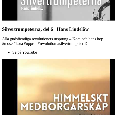
Silvertrumpeterna, del 6 | Hans Lindelöw
Alla gudsfientliga revolutioners ursprung – Kora och hans hop.
#mose #kora #uppror #revolution #silvertrumpeter D...
Se på YouTube