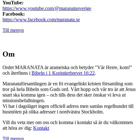
YouTube:
https://www.youtube.com/@maranatasverige
Facebook:
https://www.facebook.com/maranata.se
Till menyn
Om
Ordet MARANATA är arameiska och betyder "Vår Herre, kom!"
och återfinns i
Bibeln i 1 Korintierbrevet 16:22
.
Maranataförsamlingen är en fri evangeliskt kristen församling som
tror på hela Bibeln som Guds ord. Vårt hopp och vår tro är att Jesus
snart ska komma igen – och tills dess det sker önskar vi leva ut
missionsbefallningen.
Vi har i dagsläget ingen officiell adress men samlas regelbundet till
husmöten på olika adresser i nordvästra Stockholm.
Vill du veta mer om oss och komma i kontakt så är du välkommen
att höra av dig:
Kontakt
Till menyn