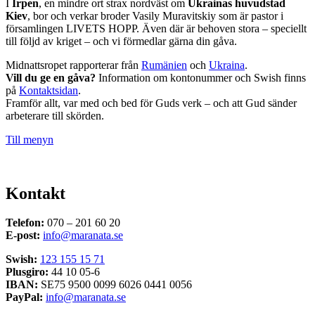
I
Irpen
, en mindre ort strax nordväst om
Ukrainas huvudstad
Kiev
, bor och verkar broder Vasily Muravitskiy som är pastor i
församlingen LIVETS HOPP. Även där är behoven stora – speciellt
till följd av kriget – och vi förmedlar gärna din gåva.
Midnattsropet rapporterar från
Rumänien
och
Ukraina
.
Vill du ge en gåva?
Information om kontonummer och Swish finns
på
Kontaktsidan
.
Framför allt, var med och bed för Guds verk – och att Gud sänder
arbeterare till skörden.
Till menyn
Kontakt
Telefon:
070 – 201 60 20
E-post:
info@maranata.se
Swish:
123 155 15 71
Plusgiro:
44 10 05-6
IBAN:
SE75 9500 0099 6026 0441 0056
PayPal:
info@maranata.se