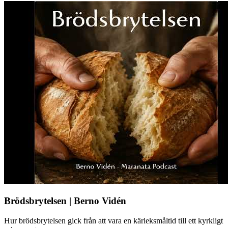
Brödsbrytelsen | Berno Vidén
Hur brödsbrytelsen gick från att vara en kärleksmåltid till ett kyrkligt