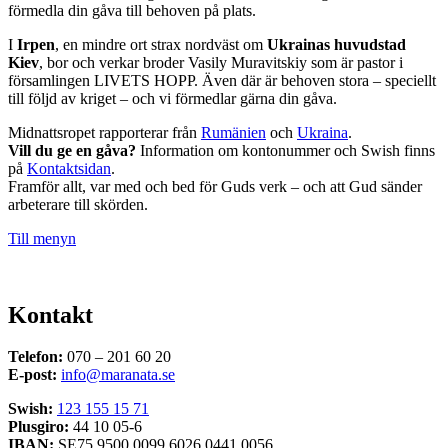
förmedla din gåva till behoven på plats.
I
Irpen
, en mindre ort strax nordväst om
Ukrainas huvudstad
Kiev
, bor och verkar broder Vasily Muravitskiy som är pastor i
församlingen LIVETS HOPP. Även där är behoven stora – speciellt
till följd av kriget – och vi förmedlar gärna din gåva.
Midnattsropet rapporterar från
Rumänien
och
Ukraina
.
Vill du ge en gåva?
Information om kontonummer och Swish finns
på
Kontaktsidan
.
Framför allt, var med och bed för Guds verk – och att Gud sänder
arbeterare till skörden.
Till menyn
Kontakt
Telefon:
070 – 201 60 20
E-post:
info@maranata.se
Swish:
123 155 15 71
Plusgiro:
44 10 05-6
IBAN:
SE75 9500 0099 6026 0441 0056