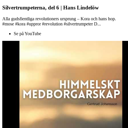
Silvertrumpeterna, del 6 | Hans Lindelöw
Alla gudsfientliga revolutioners ursprung – Kora och hans hop.
#mose #kora #uppror #revolution #silvertrumpeter D...
Se på YouTube