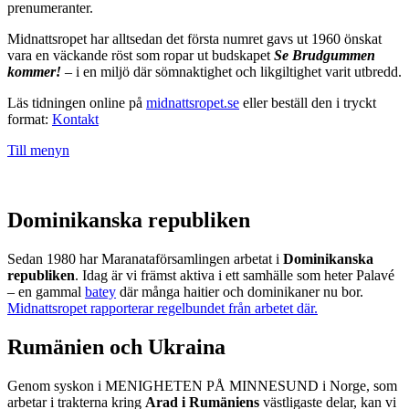
prenumeranter.
Midnattsropet har alltsedan det första numret gavs ut 1960 önskat
vara en väckande röst som ropar ut budskapet
Se Brudgummen
kommer!
– i en miljö där sömnaktighet och likgiltighet varit utbredd.
Läs tidningen online på
midnattsropet.se
eller beställ den i tryckt
format:
Kontakt
Till menyn
Dominikanska republiken
Sedan 1980 har Maranataförsamlingen arbetat i
Dominikanska
republiken
. Idag är vi främst aktiva i ett samhälle som heter Palavé
– en gammal
batey
där många haitier och dominikaner nu bor.
Midnattsropet rapporterar regelbundet från arbetet där.
Rumänien och Ukraina
Genom syskon i MENIGHETEN PÅ MINNESUND i Norge, som
arbetar i trakterna kring
Arad i Rumäniens
västligaste delar, kan vi