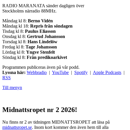
RADIO MARANATA sänder dagligen över
Stockholms närradio 88MHz.
Måndag kl 8:
Berno Vidén
Måndag kl 18:
Repris från söndagen
Tisdag kl 8:
Paulus Eliasson
Onsdag kl 8:
Gertrud Johansson
Torsdag kl 8:
Hans Lindelöw
Fredag kl 8:
Tage Johansson
Lördag kl 8:
Yngve Stenfelt
Söndag kl 8:
Från predikoarkivet
Programmen publiceras även på vår podd.
Lyssna här:
Webbradio
|
YouTube
|
Spotify
|
Apple Podcasts
|
RSS
Till menyn
Midnattsropet nr 2 2026!
Nu finns nr 2 av tidningen MIDNATTSROPET att läsa på
midnattsropet.se
. Inom kort kommer den även hem till alla