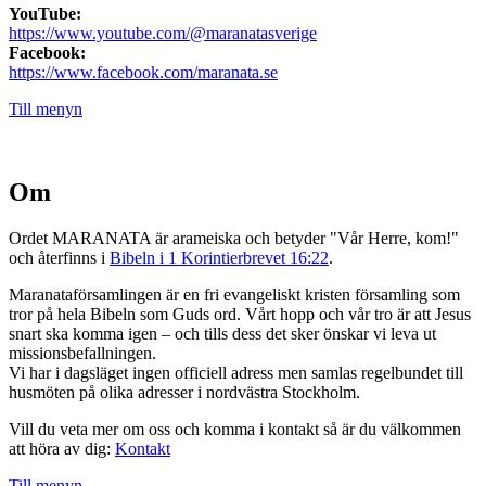
YouTube:
https://www.youtube.com/@maranatasverige
Facebook:
https://www.facebook.com/maranata.se
Till menyn
Om
Ordet MARANATA är arameiska och betyder "Vår Herre, kom!"
och återfinns i
Bibeln i 1 Korintierbrevet 16:22
.
Maranataförsamlingen är en fri evangeliskt kristen församling som
tror på hela Bibeln som Guds ord. Vårt hopp och vår tro är att Jesus
snart ska komma igen – och tills dess det sker önskar vi leva ut
missionsbefallningen.
Vi har i dagsläget ingen officiell adress men samlas regelbundet till
husmöten på olika adresser i nordvästra Stockholm.
Vill du veta mer om oss och komma i kontakt så är du välkommen
att höra av dig:
Kontakt
Till menyn