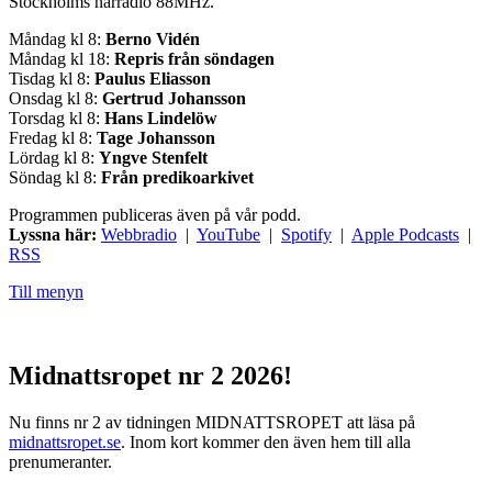
Stockholms närradio 88MHz.
Måndag kl 8:
Berno Vidén
Måndag kl 18:
Repris från söndagen
Tisdag kl 8:
Paulus Eliasson
Onsdag kl 8:
Gertrud Johansson
Torsdag kl 8:
Hans Lindelöw
Fredag kl 8:
Tage Johansson
Lördag kl 8:
Yngve Stenfelt
Söndag kl 8:
Från predikoarkivet
Programmen publiceras även på vår podd.
Lyssna här:
Webbradio
|
YouTube
|
Spotify
|
Apple Podcasts
|
RSS
Till menyn
Midnattsropet nr 2 2026!
Nu finns nr 2 av tidningen MIDNATTSROPET att läsa på
midnattsropet.se
. Inom kort kommer den även hem till alla
prenumeranter.