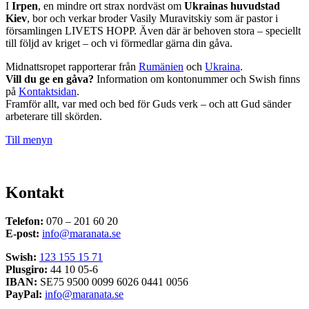
I
Irpen
, en mindre ort strax nordväst om
Ukrainas huvudstad
Kiev
, bor och verkar broder Vasily Muravitskiy som är pastor i
församlingen LIVETS HOPP. Även där är behoven stora – speciellt
till följd av kriget – och vi förmedlar gärna din gåva.
Midnattsropet rapporterar från
Rumänien
och
Ukraina
.
Vill du ge en gåva?
Information om kontonummer och Swish finns
på
Kontaktsidan
.
Framför allt, var med och bed för Guds verk – och att Gud sänder
arbeterare till skörden.
Till menyn
Kontakt
Telefon:
070 – 201 60 20
E-post:
info@maranata.se
Swish:
123 155 15 71
Plusgiro:
44 10 05-6
IBAN:
SE75 9500 0099 6026 0441 0056
PayPal:
info@maranata.se