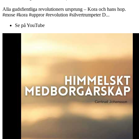
Alla gudsfientliga revolutioners ursprung – Kora och hans hop.
#mose #kora #uppror #revolution #silvertrumpeter D...
Se på YouTube