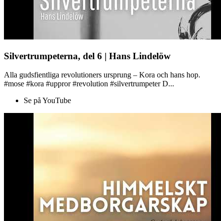
Silvertrumpeterna, del 6 | Hans Lindelöw
Alla gudsfientliga revolutioners ursprung – Kora och hans hop.
#mose #kora #uppror #revolution #silvertrumpeter D...
Se på YouTube