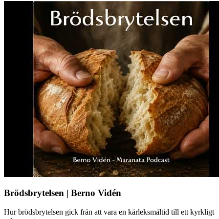
Brödsbrytelsen | Berno Vidén
Hur brödsbrytelsen gick från att vara en kärleksmåltid till ett kyrkligt