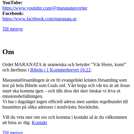
YouTube:
https://www.youtube.com/@maranatasverige
Facebook:
https://www.facebook.com/maranata.se
Till menyn
Om
Ordet MARANATA är arameiska och betyder "Vår Herre, kom!"
och återfinns i
Bibeln i 1 Korintierbrevet 16:22
.
Maranataförsamlingen är en fri evangeliskt kristen församling som
tror på hela Bibeln som Guds ord. Vårt hopp och vår tro är att Jesus
snart ska komma igen – och tills dess det sker önskar vi leva ut
missionsbefallningen.
Vi har i dagsläget ingen officiell adress men samlas regelbundet till
husmöten på olika adresser i nordvästra Stockholm.
Vill du veta mer om oss och komma i kontakt så är du välkommen
att höra av dig:
Kontakt
Till menyn