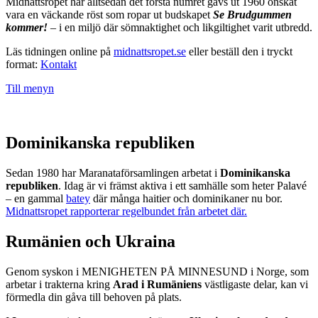
Midnattsropet har alltsedan det första numret gavs ut 1960 önskat
vara en väckande röst som ropar ut budskapet
Se Brudgummen
kommer!
– i en miljö där sömnaktighet och likgiltighet varit utbredd.
Läs tidningen online på
midnattsropet.se
eller beställ den i tryckt
format:
Kontakt
Till menyn
Dominikanska republiken
Sedan 1980 har Maranataförsamlingen arbetat i
Dominikanska
republiken
. Idag är vi främst aktiva i ett samhälle som heter Palavé
– en gammal
batey
där många haitier och dominikaner nu bor.
Midnattsropet rapporterar regelbundet från arbetet där.
Rumänien och Ukraina
Genom syskon i MENIGHETEN PÅ MINNESUND i Norge, som
arbetar i trakterna kring
Arad i Rumäniens
västligaste delar, kan vi
förmedla din gåva till behoven på plats.