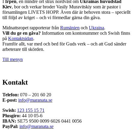
I
Irpen
, en mindre ort strax nordväst om
Ukrainas huvudstad
Kiev
, bor och verkar broder Vasily Muravitskiy som är pastor i
församlingen LIVETS HOPP. Även där är behoven stora – speciellt
till följd av kriget – och vi förmedlar gärna din gåva.
Midnattsropet rapporterar från
Rumänien
och
Ukraina
.
Vill du ge en gåva?
Information om kontonummer och Swish finns
på
Kontaktsidan
.
Framför allt, var med och bed för Guds verk – och att Gud sänder
arbeterare till skörden.
Till menyn
Kontakt
Telefon:
070 – 201 60 20
E-post:
info@maranata.se
Swish:
123 155 15 71
Plusgiro:
44 10 05-6
IBAN:
SE75 9500 0099 6026 0441 0056
PayPal:
info@maranata.se