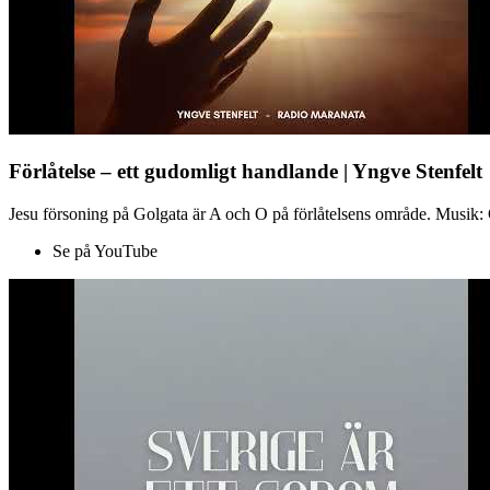
Förlåtelse – ett gudomligt handlande | Yngve Stenfelt
Jesu försoning på Golgata är A och O på förlåtelsens område. Musik: C
Se på YouTube