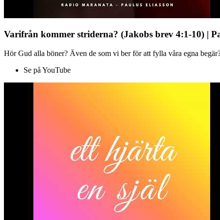
Varifrån kommer striderna? (Jakobs brev 4:1-10) | P
Hör Gud alla böner? Även de som vi ber för att fylla våra egna begär?
Se på YouTube