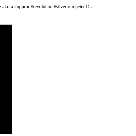
 #kora #uppror #revolution #silvertrumpeter D...