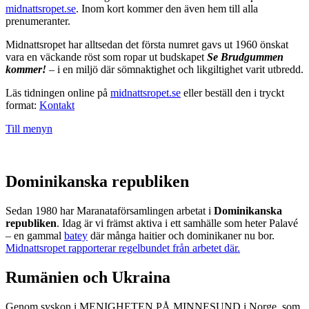
midnattsropet.se
. Inom kort kommer den även hem till alla
prenumeranter.
Midnattsropet har alltsedan det första numret gavs ut 1960 önskat
vara en väckande röst som ropar ut budskapet
Se Brudgummen
kommer!
– i en miljö där sömnaktighet och likgiltighet varit utbredd.
Läs tidningen online på
midnattsropet.se
eller beställ den i tryckt
format:
Kontakt
Till menyn
Dominikanska republiken
Sedan 1980 har Maranataförsamlingen arbetat i
Dominikanska
republiken
. Idag är vi främst aktiva i ett samhälle som heter Palavé
– en gammal
batey
där många haitier och dominikaner nu bor.
Midnattsropet rapporterar regelbundet från arbetet där.
Rumänien och Ukraina
Genom syskon i MENIGHETEN PÅ MINNESUND i Norge, som