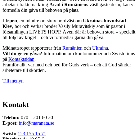
arbetar i trakterna kring
Arad i Rumäniens
västligaste delar, kan vi
förmedla din gåva till behoven på plats.
I
Irpen
, en mindre ort strax nordväst om
Ukrainas huvudstad
Kiev
, bor och verkar broder Vasily Muravitskiy som är pastor i
församlingen LIVETS HOPP. Även där är behoven stora – speciellt
till följd av kriget – och vi förmedlar gärna din gåva.
Midnattsropet rapporterar från
Rumänien
och
Ukraina
.
Vill du ge en gåva?
Information om kontonummer och Swish finns
på
Kontaktsidan
.
Framför allt, var med och bed för Guds verk – och att Gud sänder
arbeterare till skörden.
Till menyn
Kontakt
Telefon:
070 – 201 60 20
E-post:
info@maranata.se
Swish:
123 155 15 71