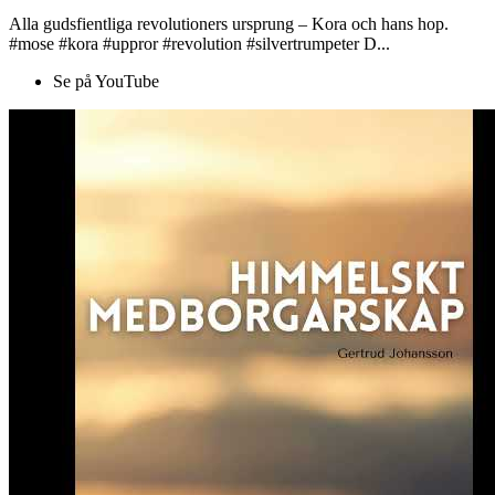
Alla gudsfientliga revolutioners ursprung – Kora och hans hop.
#mose #kora #uppror #revolution #silvertrumpeter D...
Se på YouTube