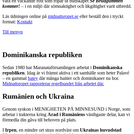
vara en väckande röst som ropar ut budskapet
Se Brudgummen
kommer!
– i en miljö där sömnaktighet och likgiltighet varit utbredd.
Läs tidningen online på
midnattsropet.se
eller beställ den i tryckt
format:
Kontakt
Till menyn
Dominikanska republiken
Sedan 1980 har Maranataförsamlingen arbetat i
Dominikanska
republiken
. Idag är vi främst aktiva i ett samhälle som heter Palavé
– en gammal
batey
där många haitier och dominikaner nu bor.
Midnattsropet rapporterar regelbundet från arbetet där.
Rumänien och Ukraina
Genom syskon i MENIGHETEN PÅ MINNESUND i Norge, som
arbetar i trakterna kring
Arad i Rumäniens
västligaste delar, kan vi
förmedla din gåva till behoven på plats.
I
Irpen
, en mindre ort strax nordväst om
Ukrainas huvudstad