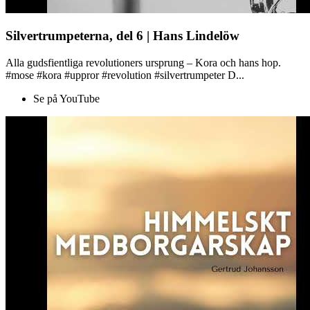
Silvertrumpeterna, del 6 | Hans Lindelöw
Alla gudsfientliga revolutioners ursprung – Kora och hans hop.
#mose #kora #uppror #revolution #silvertrumpeter D...
Se på YouTube