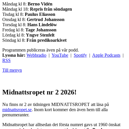
Måndag kl 8:
Berno Vidén
Måndag kl 18:
Repris från söndagen
Tisdag kl 8:
Paulus Eliasson
Onsdag kl 8:
Gertrud Johansson
Torsdag kl 8:
Hans Lindelöw
Fredag kl 8:
Tage Johansson
Lördag kl 8:
Yngve Stenfelt
Söndag kl 8:
Från predikoarkivet
Programmen publiceras även på vår podd.
Lyssna här:
Webbradio
|
YouTube
|
Spotify
|
Apple Podcasts
|
RSS
Till menyn
Midnattsropet nr 2 2026!
Nu finns nr 2 av tidningen MIDNATTSROPET att läsa på
midnattsropet.se
. Inom kort kommer den även hem till alla
prenumeranter.
Midnattsropet har alltsedan det första numret gavs ut 1960 önskat