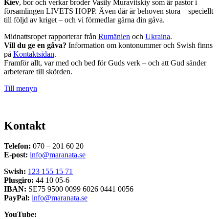
Kiev
, bor och verkar broder Vasily Muravitskiy som är pastor i
församlingen LIVETS HOPP. Även där är behoven stora – speciellt
till följd av kriget – och vi förmedlar gärna din gåva.
Midnattsropet rapporterar från
Rumänien
och
Ukraina
.
Vill du ge en gåva?
Information om kontonummer och Swish finns
på
Kontaktsidan
.
Framför allt, var med och bed för Guds verk – och att Gud sänder
arbeterare till skörden.
Till menyn
Kontakt
Telefon:
070 – 201 60 20
E-post:
info@maranata.se
Swish:
123 155 15 71
Plusgiro:
44 10 05-6
IBAN:
SE75 9500 0099 6026 0441 0056
PayPal:
info@maranata.se
YouTube: