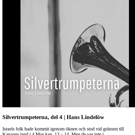
Silvertrumpeterna, del 4 | Hans Lindelöw
Israels folk hade kommit igenom öknen och stod vid gränsen till
Kanaans land i 4 Mos kap. 13 – 14. Men de var inte i ...