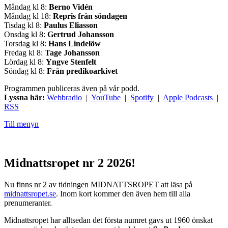
Måndag kl 8:
Berno Vidén
Måndag kl 18:
Repris från söndagen
Tisdag kl 8:
Paulus Eliasson
Onsdag kl 8:
Gertrud Johansson
Torsdag kl 8:
Hans Lindelöw
Fredag kl 8:
Tage Johansson
Lördag kl 8:
Yngve Stenfelt
Söndag kl 8:
Från predikoarkivet
Programmen publiceras även på vår podd.
Lyssna här:
Webbradio
|
YouTube
|
Spotify
|
Apple Podcasts
|
RSS
Till menyn
Midnattsropet nr 2 2026!
Nu finns nr 2 av tidningen MIDNATTSROPET att läsa på
midnattsropet.se
. Inom kort kommer den även hem till alla
prenumeranter.
Midnattsropet har alltsedan det första numret gavs ut 1960 önskat