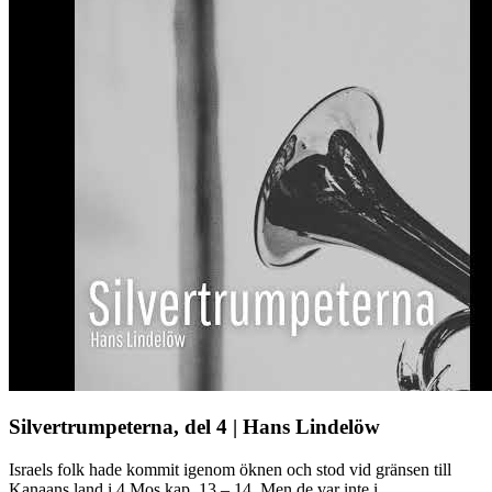
Silvertrumpeterna, del 4 | Hans Lindelöw
Israels folk hade kommit igenom öknen och stod vid gränsen till
Kanaans land i 4 Mos kap. 13 – 14. Men de var inte i ...