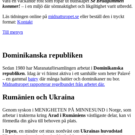
vara en väckande röst som ropar ut budskapet
Se Brudgummen
kommer!
– i en miljö där sömnaktighet och likgiltighet varit utbredd.
Läs tidningen online på
midnattsropet.se
eller beställ den i tryckt
format:
Kontakt
Till menyn
Dominikanska republiken
Sedan 1980 har Maranataförsamlingen arbetat i
Dominikanska
republiken
. Idag är vi främst aktiva i ett samhälle som heter Palavé
– en gammal
batey
där många haitier och dominikaner nu bor.
Midnattsropet rapporterar regelbundet från arbetet där.
Rumänien och Ukraina
Genom syskon i MENIGHETEN PÅ MINNESUND i Norge, som
arbetar i trakterna kring
Arad i Rumäniens
västligaste delar, kan vi
förmedla din gåva till behoven på plats.
I
Irpen
, en mindre ort strax nordväst om
Ukrainas huvudstad