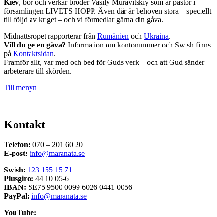
Kiev
, bor och verkar broder Vasily Muravitskiy som är pastor i
församlingen LIVETS HOPP. Även där är behoven stora – speciellt
till följd av kriget – och vi förmedlar gärna din gåva.
Midnattsropet rapporterar från
Rumänien
och
Ukraina
.
Vill du ge en gåva?
Information om kontonummer och Swish finns
på
Kontaktsidan
.
Framför allt, var med och bed för Guds verk – och att Gud sänder
arbeterare till skörden.
Till menyn
Kontakt
Telefon:
070 – 201 60 20
E-post:
info@maranata.se
Swish:
123 155 15 71
Plusgiro:
44 10 05-6
IBAN:
SE75 9500 0099 6026 0441 0056
PayPal:
info@maranata.se
YouTube: