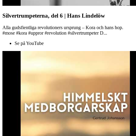
Silvertrumpeterna, del 6 | Hans Lindelöw
Alla gudsfientliga revolutioners ursprung – Kora och hans hop.
#mose #kora #uppror #revolution #silvertrumpeter D...
Se på YouTube