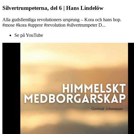
Silvertrumpeterna, del 6 | Hans Lindelöw
Alla gudsfientliga revolutioners ursprung – Kora och hans hop.
#mose #kora #uppror #revolution #silvertrumpeter D...
Se på YouTube