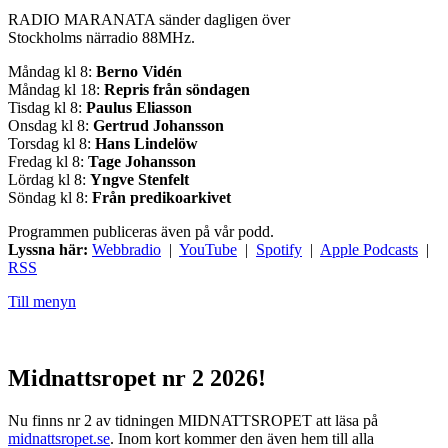
RADIO MARANATA sänder dagligen över
Stockholms närradio 88MHz.
Måndag kl 8:
Berno Vidén
Måndag kl 18:
Repris från söndagen
Tisdag kl 8:
Paulus Eliasson
Onsdag kl 8:
Gertrud Johansson
Torsdag kl 8:
Hans Lindelöw
Fredag kl 8:
Tage Johansson
Lördag kl 8:
Yngve Stenfelt
Söndag kl 8:
Från predikoarkivet
Programmen publiceras även på vår podd.
Lyssna här:
Webbradio
|
YouTube
|
Spotify
|
Apple Podcasts
|
RSS
Till menyn
Midnattsropet nr 2 2026!
Nu finns nr 2 av tidningen MIDNATTSROPET att läsa på
midnattsropet.se
. Inom kort kommer den även hem till alla