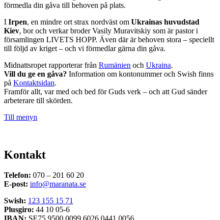
förmedla din gåva till behoven på plats.
I
Irpen
, en mindre ort strax nordväst om
Ukrainas huvudstad
Kiev
, bor och verkar broder Vasily Muravitskiy som är pastor i
församlingen LIVETS HOPP. Även där är behoven stora – speciellt
till följd av kriget – och vi förmedlar gärna din gåva.
Midnattsropet rapporterar från
Rumänien
och
Ukraina
.
Vill du ge en gåva?
Information om kontonummer och Swish finns
på
Kontaktsidan
.
Framför allt, var med och bed för Guds verk – och att Gud sänder
arbeterare till skörden.
Till menyn
Kontakt
Telefon:
070 – 201 60 20
E-post:
info@maranata.se
Swish:
123 155 15 71
Plusgiro:
44 10 05-6
IBAN:
SE75 9500 0099 6026 0441 0056