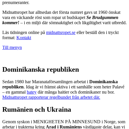
prenumeranter.
Midnattsropet har alltsedan det första numret gavs ut 1960 önskat
vara en väckande röst som ropar ut budskapet
Se Brudgummen
kommer!
– i en miljö där sömnaktighet och likgiltighet varit utbredd.
Läs tidningen online på
midnattsropet.se
eller beställ den i tryckt
format:
Kontakt
Till menyn
Dominikanska republiken
Sedan 1980 har Maranataförsamlingen arbetat i
Dominikanska
republiken
. Idag är vi främst aktiva i ett samhälle som heter Palavé
– en gammal
batey
där många haitier och dominikaner nu bor.
Midnattsropet rapporterar regelbundet från arbetet där.
Rumänien och Ukraina
Genom syskon i MENIGHETEN PÅ MINNESUND i Norge, som
arbetar i trakterna kring
Arad i Rumäniens
västligaste delar, kan vi