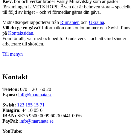
Kiev
, bor och verkar broder Vasily Muravitskiy som är pastor i
församlingen LIVETS HOPP. Även där är behoven stora – speciellt
till följd av kriget – och vi förmedlar gärna din gåva.
Midnattsropet rapporterar från
Rumänien
och
Ukraina
.
Vill du ge en gåva?
Information om kontonummer och Swish finns
på
Kontaktsidan
.
Framför allt, var med och bed för Guds verk – och att Gud sänder
arbeterare till skörden.
Till menyn
Kontakt
Telefon:
070 – 201 60 20
E-post:
info@maranata.se
Swish:
123 155 15 71
Plusgiro:
44 10 05-6
IBAN:
SE75 9500 0099 6026 0441 0056
PayPal:
info@maranata.se
YouTube: