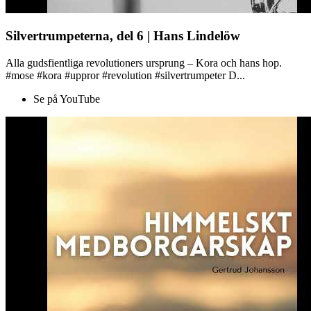
Silvertrumpeterna, del 6 | Hans Lindelöw
Alla gudsfientliga revolutioners ursprung – Kora och hans hop.
#mose #kora #uppror #revolution #silvertrumpeter D...
Se på YouTube