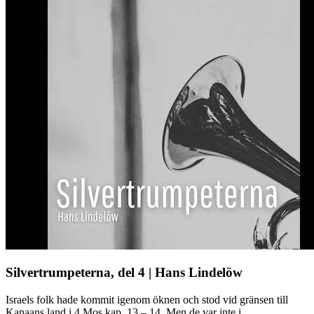
Silvertrumpeterna, del 4 | Hans Lindelöw
Israels folk hade kommit igenom öknen och stod vid gränsen till
Kanaans land i 4 Mos kap. 13 – 14. Men de var inte i ...