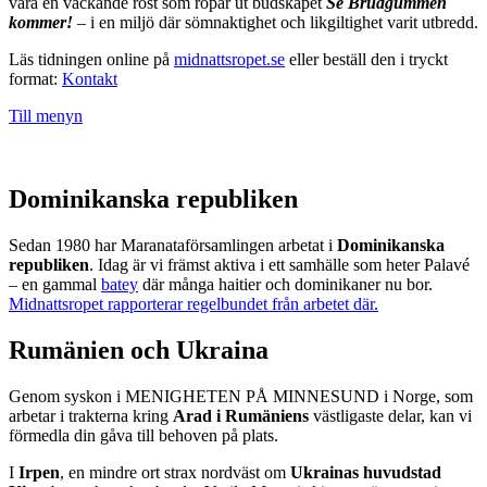
vara en väckande röst som ropar ut budskapet
Se Brudgummen
kommer!
– i en miljö där sömnaktighet och likgiltighet varit utbredd.
Läs tidningen online på
midnattsropet.se
eller beställ den i tryckt
format:
Kontakt
Till menyn
Dominikanska republiken
Sedan 1980 har Maranataförsamlingen arbetat i
Dominikanska
republiken
. Idag är vi främst aktiva i ett samhälle som heter Palavé
– en gammal
batey
där många haitier och dominikaner nu bor.
Midnattsropet rapporterar regelbundet från arbetet där.
Rumänien och Ukraina
Genom syskon i MENIGHETEN PÅ MINNESUND i Norge, som
arbetar i trakterna kring
Arad i Rumäniens
västligaste delar, kan vi
förmedla din gåva till behoven på plats.
I
Irpen
, en mindre ort strax nordväst om
Ukrainas huvudstad