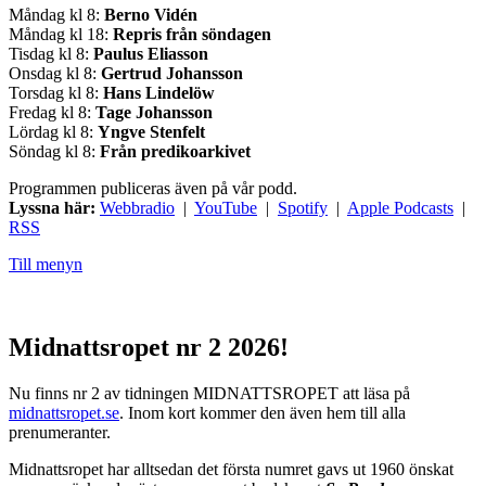
Måndag kl 8:
Berno Vidén
Måndag kl 18:
Repris från söndagen
Tisdag kl 8:
Paulus Eliasson
Onsdag kl 8:
Gertrud Johansson
Torsdag kl 8:
Hans Lindelöw
Fredag kl 8:
Tage Johansson
Lördag kl 8:
Yngve Stenfelt
Söndag kl 8:
Från predikoarkivet
Programmen publiceras även på vår podd.
Lyssna här:
Webbradio
|
YouTube
|
Spotify
|
Apple Podcasts
|
RSS
Till menyn
Midnattsropet nr 2 2026!
Nu finns nr 2 av tidningen MIDNATTSROPET att läsa på
midnattsropet.se
. Inom kort kommer den även hem till alla
prenumeranter.
Midnattsropet har alltsedan det första numret gavs ut 1960 önskat