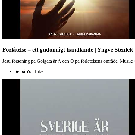
Förlåtelse – ett gudomligt handlande | Yngve Stenfelt
Jesu försoning på Golgata är A och O på förlåtelsens område. Musik: C
Se på YouTube