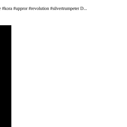
 #kora #uppror #revolution #silvertrumpeter D...