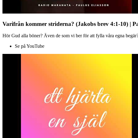
Varifrån kommer striderna? (Jakobs brev 4:1-10) | P
Hör Gud alla böner? Även de som vi ber för att fylla våra egna begär?
Se på YouTube