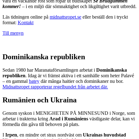
vara en väckande röst som ropar ut budskapet
Se Brudgummen
kommer!
– i en miljö där sömnaktighet och likgiltighet varit utbredd.
Läs tidningen online på
midnattsropet.se
eller beställ den i tryckt
format:
Kontakt
Till menyn
Dominikanska republiken
Sedan 1980 har Maranataförsamlingen arbetat i
Dominikanska
republiken
. Idag är vi främst aktiva i ett samhälle som heter Palavé
– en gammal
batey
där många haitier och dominikaner nu bor.
Midnattsropet rapporterar regelbundet från arbetet där.
Rumänien och Ukraina
Genom syskon i MENIGHETEN PÅ MINNESUND i Norge, som
arbetar i trakterna kring
Arad i Rumäniens
västligaste delar, kan vi
förmedla din gåva till behoven på plats.
I
Irpen
, en mindre ort strax nordväst om
Ukrainas huvudstad