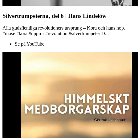
Silvertrumpeterna, del 6 | Hans Lindelöw
Alla gudsfientliga revolutioners ursprung – Kora och hans hop.
#mose #kora #uppror #revolution #silvertrumpeter D...
Se på YouTube