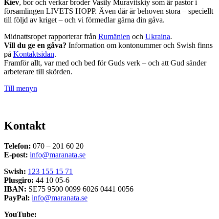
Kiev
, bor och verkar broder Vasily Muravitskiy som är pastor i
församlingen LIVETS HOPP. Även där är behoven stora – speciellt
till följd av kriget – och vi förmedlar gärna din gåva.
Midnattsropet rapporterar från
Rumänien
och
Ukraina
.
Vill du ge en gåva?
Information om kontonummer och Swish finns
på
Kontaktsidan
.
Framför allt, var med och bed för Guds verk – och att Gud sänder
arbeterare till skörden.
Till menyn
Kontakt
Telefon:
070 – 201 60 20
E-post:
info@maranata.se
Swish:
123 155 15 71
Plusgiro:
44 10 05-6
IBAN:
SE75 9500 0099 6026 0441 0056
PayPal:
info@maranata.se
YouTube: