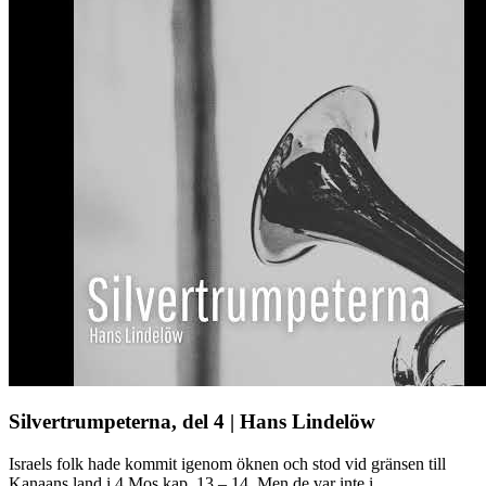
Silvertrumpeterna, del 4 | Hans Lindelöw
Israels folk hade kommit igenom öknen och stod vid gränsen till
Kanaans land i 4 Mos kap. 13 – 14. Men de var inte i ...