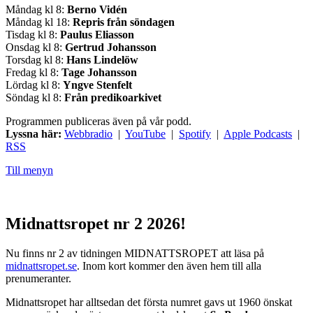
Måndag kl 8:
Berno Vidén
Måndag kl 18:
Repris från söndagen
Tisdag kl 8:
Paulus Eliasson
Onsdag kl 8:
Gertrud Johansson
Torsdag kl 8:
Hans Lindelöw
Fredag kl 8:
Tage Johansson
Lördag kl 8:
Yngve Stenfelt
Söndag kl 8:
Från predikoarkivet
Programmen publiceras även på vår podd.
Lyssna här:
Webbradio
|
YouTube
|
Spotify
|
Apple Podcasts
|
RSS
Till menyn
Midnattsropet nr 2 2026!
Nu finns nr 2 av tidningen MIDNATTSROPET att läsa på
midnattsropet.se
. Inom kort kommer den även hem till alla
prenumeranter.
Midnattsropet har alltsedan det första numret gavs ut 1960 önskat