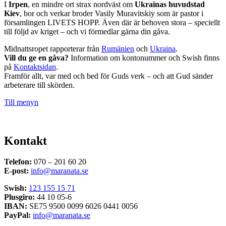
I
Irpen
, en mindre ort strax nordväst om
Ukrainas huvudstad
Kiev
, bor och verkar broder Vasily Muravitskiy som är pastor i
församlingen LIVETS HOPP. Även där är behoven stora – speciellt
till följd av kriget – och vi förmedlar gärna din gåva.
Midnattsropet rapporterar från
Rumänien
och
Ukraina
.
Vill du ge en gåva?
Information om kontonummer och Swish finns
på
Kontaktsidan
.
Framför allt, var med och bed för Guds verk – och att Gud sänder
arbeterare till skörden.
Till menyn
Kontakt
Telefon:
070 – 201 60 20
E-post:
info@maranata.se
Swish:
123 155 15 71
Plusgiro:
44 10 05-6
IBAN:
SE75 9500 0099 6026 0441 0056
PayPal:
info@maranata.se