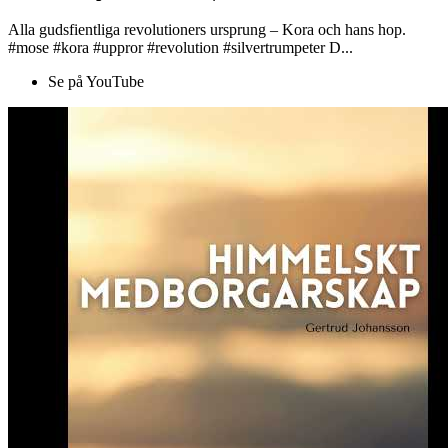
Alla gudsfientliga revolutioners ursprung – Kora och hans hop.
#mose #kora #uppror #revolution #silvertrumpeter D...
Se på YouTube