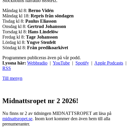
Stockholms närradio 88MHz.
Måndag kl 8:
Berno Vidén
Måndag kl 18:
Repris från söndagen
Tisdag kl 8:
Paulus Eliasson
Onsdag kl 8:
Gertrud Johansson
Torsdag kl 8:
Hans Lindelöw
Fredag kl 8:
Tage Johansson
Lördag kl 8:
Yngve Stenfelt
Söndag kl 8:
Från predikoarkivet
Programmen publiceras även på vår podd.
Lyssna här:
Webbradio
|
YouTube
|
Spotify
|
Apple Podcasts
|
RSS
Till menyn
Midnattsropet nr 2 2026!
Nu finns nr 2 av tidningen MIDNATTSROPET att läsa på
midnattsropet.se
. Inom kort kommer den även hem till alla
prenumeranter.