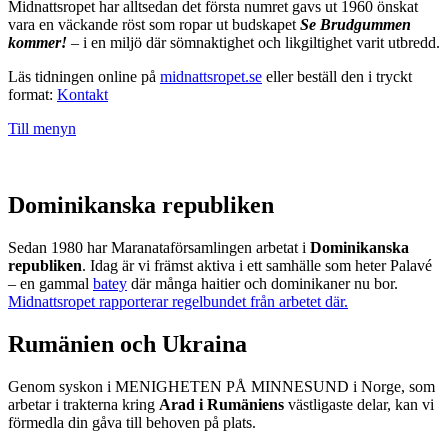
Midnattsropet har alltsedan det första numret gavs ut 1960 önskat
vara en väckande röst som ropar ut budskapet
Se Brudgummen
kommer!
– i en miljö där sömnaktighet och likgiltighet varit utbredd.
Läs tidningen online på
midnattsropet.se
eller beställ den i tryckt
format:
Kontakt
Till menyn
Dominikanska republiken
Sedan 1980 har Maranataförsamlingen arbetat i
Dominikanska
republiken
. Idag är vi främst aktiva i ett samhälle som heter Palavé
– en gammal
batey
där många haitier och dominikaner nu bor.
Midnattsropet rapporterar regelbundet från arbetet där.
Rumänien och Ukraina
Genom syskon i MENIGHETEN PÅ MINNESUND i Norge, som
arbetar i trakterna kring
Arad i Rumäniens
västligaste delar, kan vi
förmedla din gåva till behoven på plats.