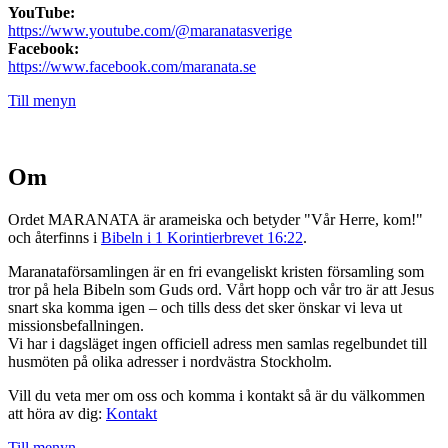
YouTube:
https://www.youtube.com/@maranatasverige
Facebook:
https://www.facebook.com/maranata.se
Till menyn
Om
Ordet MARANATA är arameiska och betyder "Vår Herre, kom!"
och återfinns i
Bibeln i 1 Korintierbrevet 16:22
.
Maranataförsamlingen är en fri evangeliskt kristen församling som
tror på hela Bibeln som Guds ord. Vårt hopp och vår tro är att Jesus
snart ska komma igen – och tills dess det sker önskar vi leva ut
missionsbefallningen.
Vi har i dagsläget ingen officiell adress men samlas regelbundet till
husmöten på olika adresser i nordvästra Stockholm.
Vill du veta mer om oss och komma i kontakt så är du välkommen
att höra av dig:
Kontakt
Till menyn