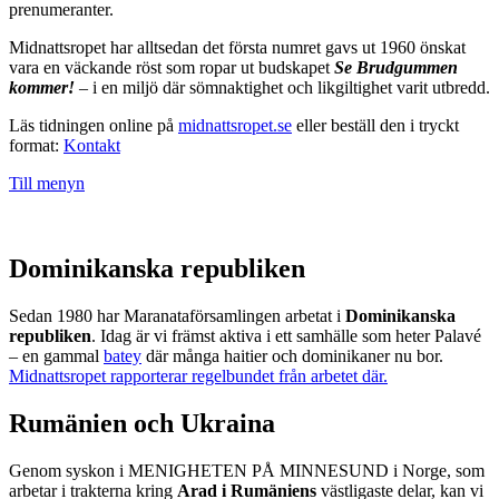
prenumeranter.
Midnattsropet har alltsedan det första numret gavs ut 1960 önskat
vara en väckande röst som ropar ut budskapet
Se Brudgummen
kommer!
– i en miljö där sömnaktighet och likgiltighet varit utbredd.
Läs tidningen online på
midnattsropet.se
eller beställ den i tryckt
format:
Kontakt
Till menyn
Dominikanska republiken
Sedan 1980 har Maranataförsamlingen arbetat i
Dominikanska
republiken
. Idag är vi främst aktiva i ett samhälle som heter Palavé
– en gammal
batey
där många haitier och dominikaner nu bor.
Midnattsropet rapporterar regelbundet från arbetet där.
Rumänien och Ukraina
Genom syskon i MENIGHETEN PÅ MINNESUND i Norge, som
arbetar i trakterna kring
Arad i Rumäniens
västligaste delar, kan vi