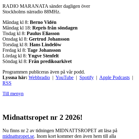
RADIO MARANATA sänder dagligen över
Stockholms närradio 88MHz.
Måndag kl 8:
Berno Vidén
Måndag kl 18:
Repris från söndagen
Tisdag kl 8:
Paulus Eliasson
Onsdag kl 8:
Gertrud Johansson
Torsdag kl 8:
Hans Lindelöw
Fredag kl 8:
Tage Johansson
Lördag kl 8:
Yngve Stenfelt
Söndag kl 8:
Från predikoarkivet
Programmen publiceras även på vår podd.
Lyssna här:
Webbradio
|
YouTube
|
Spotify
|
Apple Podcasts
|
RSS
Till menyn
Midnattsropet nr 2 2026!
Nu finns nr 2 av tidningen MIDNATTSROPET att läsa på
midnattsropet.se
. Inom kort kommer den även hem till alla