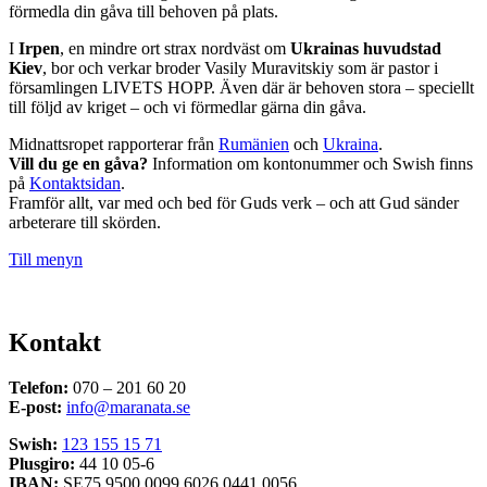
förmedla din gåva till behoven på plats.
I
Irpen
, en mindre ort strax nordväst om
Ukrainas huvudstad
Kiev
, bor och verkar broder Vasily Muravitskiy som är pastor i
församlingen LIVETS HOPP. Även där är behoven stora – speciellt
till följd av kriget – och vi förmedlar gärna din gåva.
Midnattsropet rapporterar från
Rumänien
och
Ukraina
.
Vill du ge en gåva?
Information om kontonummer och Swish finns
på
Kontaktsidan
.
Framför allt, var med och bed för Guds verk – och att Gud sänder
arbeterare till skörden.
Till menyn
Kontakt
Telefon:
070 – 201 60 20
E-post:
info@maranata.se
Swish:
123 155 15 71
Plusgiro:
44 10 05-6
IBAN:
SE75 9500 0099 6026 0441 0056