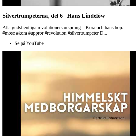
Silvertrumpeterna, del 6 | Hans Lindelöw
Alla gudsfientliga revolutioners ursprung – Kora och hans hop.
#mose #kora #uppror #revolution #silvertrumpeter D...
Se på YouTube