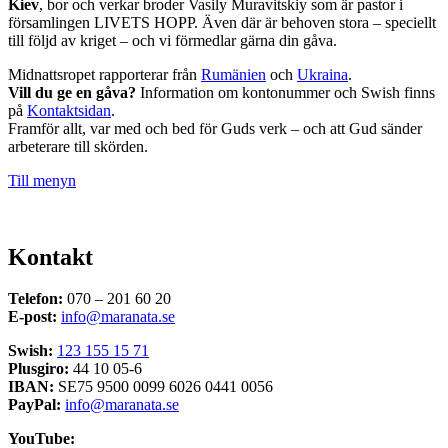
Kiev
, bor och verkar broder Vasily Muravitskiy som är pastor i
församlingen LIVETS HOPP. Även där är behoven stora – speciellt
till följd av kriget – och vi förmedlar gärna din gåva.
Midnattsropet rapporterar från
Rumänien
och
Ukraina
.
Vill du ge en gåva?
Information om kontonummer och Swish finns
på
Kontaktsidan
.
Framför allt, var med och bed för Guds verk – och att Gud sänder
arbeterare till skörden.
Till menyn
Kontakt
Telefon:
070 – 201 60 20
E-post:
info@maranata.se
Swish:
123 155 15 71
Plusgiro:
44 10 05-6
IBAN:
SE75 9500 0099 6026 0441 0056
PayPal:
info@maranata.se
YouTube: