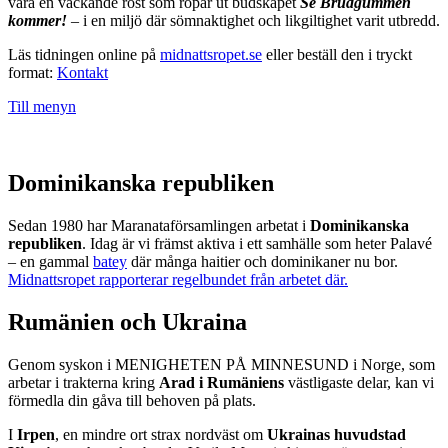
vara en väckande röst som ropar ut budskapet
Se Brudgummen
kommer!
– i en miljö där sömnaktighet och likgiltighet varit utbredd.
Läs tidningen online på
midnattsropet.se
eller beställ den i tryckt
format:
Kontakt
Till menyn
Dominikanska republiken
Sedan 1980 har Maranataförsamlingen arbetat i
Dominikanska
republiken
. Idag är vi främst aktiva i ett samhälle som heter Palavé
– en gammal
batey
där många haitier och dominikaner nu bor.
Midnattsropet rapporterar regelbundet från arbetet där.
Rumänien och Ukraina
Genom syskon i MENIGHETEN PÅ MINNESUND i Norge, som
arbetar i trakterna kring
Arad i Rumäniens
västligaste delar, kan vi
förmedla din gåva till behoven på plats.
I
Irpen
, en mindre ort strax nordväst om
Ukrainas huvudstad