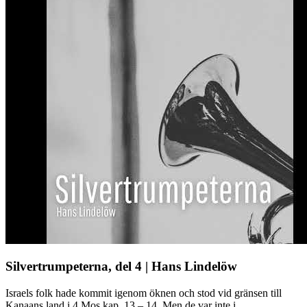
Silvertrumpeterna, del 4 | Hans Lindelöw
Israels folk hade kommit igenom öknen och stod vid gränsen till
Kanaans land i 4 Mos kap. 13 – 14. Men de var inte i ...