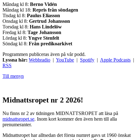
Måndag kl 8:
Berno Vidén
Måndag kl 18:
Repris från söndagen
Tisdag kl 8:
Paulus Eliasson
Onsdag kl 8:
Gertrud Johansson
Torsdag kl 8:
Hans Lindelöw
Fredag kl 8:
Tage Johansson
Lördag kl 8:
Yngve Stenfelt
Söndag kl 8:
Från predikoarkivet
Programmen publiceras även på vår podd.
Lyssna här:
Webbradio
|
YouTube
|
Spotify
|
Apple Podcasts
|
RSS
Till menyn
Midnattsropet nr 2 2026!
Nu finns nr 2 av tidningen MIDNATTSROPET att läsa på
midnattsropet.se
. Inom kort kommer den även hem till alla
prenumeranter.
Midnattsropet har alltsedan det första numret gavs ut 1960 önskat