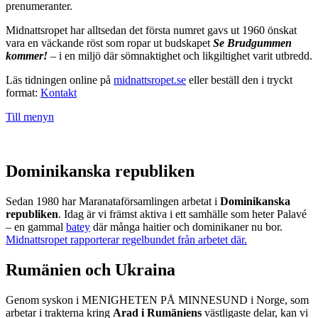
prenumeranter.
Midnattsropet har alltsedan det första numret gavs ut 1960 önskat
vara en väckande röst som ropar ut budskapet
Se Brudgummen
kommer!
– i en miljö där sömnaktighet och likgiltighet varit utbredd.
Läs tidningen online på
midnattsropet.se
eller beställ den i tryckt
format:
Kontakt
Till menyn
Dominikanska republiken
Sedan 1980 har Maranataförsamlingen arbetat i
Dominikanska
republiken
. Idag är vi främst aktiva i ett samhälle som heter Palavé
– en gammal
batey
där många haitier och dominikaner nu bor.
Midnattsropet rapporterar regelbundet från arbetet där.
Rumänien och Ukraina
Genom syskon i MENIGHETEN PÅ MINNESUND i Norge, som
arbetar i trakterna kring
Arad i Rumäniens
västligaste delar, kan vi