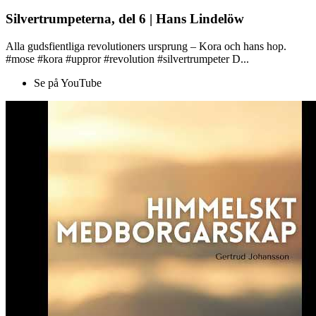
Silvertrumpeterna, del 6 | Hans Lindelöw
Alla gudsfientliga revolutioners ursprung – Kora och hans hop.
#mose #kora #uppror #revolution #silvertrumpeter D...
Se på YouTube