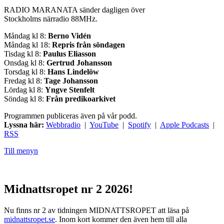
RADIO MARANATA sänder dagligen över
Stockholms närradio 88MHz.
Måndag kl 8:
Berno Vidén
Måndag kl 18:
Repris från söndagen
Tisdag kl 8:
Paulus Eliasson
Onsdag kl 8:
Gertrud Johansson
Torsdag kl 8:
Hans Lindelöw
Fredag kl 8:
Tage Johansson
Lördag kl 8:
Yngve Stenfelt
Söndag kl 8:
Från predikoarkivet
Programmen publiceras även på vår podd.
Lyssna här:
Webbradio
|
YouTube
|
Spotify
|
Apple Podcasts
|
RSS
Till menyn
Midnattsropet nr 2 2026!
Nu finns nr 2 av tidningen MIDNATTSROPET att läsa på
midnattsropet.se
. Inom kort kommer den även hem till alla