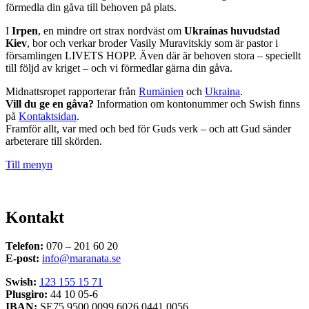
förmedla din gåva till behoven på plats.
I
Irpen
, en mindre ort strax nordväst om
Ukrainas huvudstad
Kiev
, bor och verkar broder Vasily Muravitskiy som är pastor i
församlingen LIVETS HOPP. Även där är behoven stora – speciellt
till följd av kriget – och vi förmedlar gärna din gåva.
Midnattsropet rapporterar från
Rumänien
och
Ukraina
.
Vill du ge en gåva?
Information om kontonummer och Swish finns
på
Kontaktsidan
.
Framför allt, var med och bed för Guds verk – och att Gud sänder
arbeterare till skörden.
Till menyn
Kontakt
Telefon:
070 – 201 60 20
E-post:
info@maranata.se
Swish:
123 155 15 71
Plusgiro:
44 10 05-6
IBAN:
SE75 9500 0099 6026 0441 0056