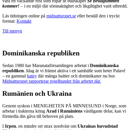
vara en väckande röst som ropar ut budskapet
Se Brudgummen
kommer!
– i en miljö där sömnaktighet och likgiltighet varit utbredd.
Läs tidningen online på
midnattsropet.se
eller beställ den i tryckt
format:
Kontakt
Till menyn
Dominikanska republiken
Sedan 1980 har Maranataförsamlingen arbetat i
Dominikanska
republiken
. Idag är vi främst aktiva i ett samhälle som heter Palavé
– en gammal
batey
där många haitier och dominikaner nu bor.
Midnattsropet rapporterar regelbundet från arbetet där.
Rumänien och Ukraina
Genom syskon i MENIGHETEN PÅ MINNESUND i Norge, som
arbetar i trakterna kring
Arad i Rumäniens
västligaste delar, kan vi
förmedla din gåva till behoven på plats.
I
Irpen
, en mindre ort strax nordväst om
Ukrainas huvudstad