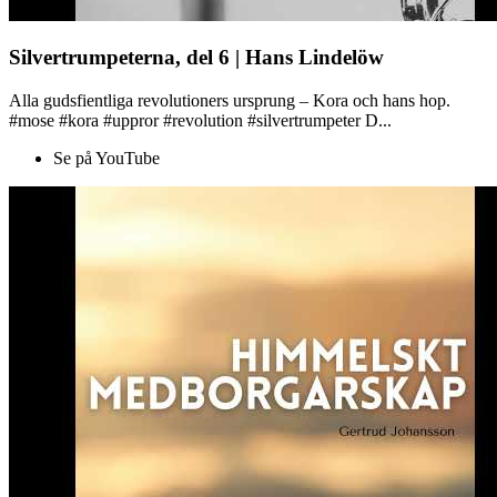
Silvertrumpeterna, del 6 | Hans Lindelöw
Alla gudsfientliga revolutioners ursprung – Kora och hans hop.
#mose #kora #uppror #revolution #silvertrumpeter D...
Se på YouTube