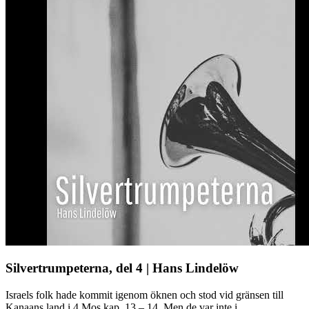
Silvertrumpeterna, del 4 | Hans Lindelöw
Israels folk hade kommit igenom öknen och stod vid gränsen till
Kanaans land i 4 Mos kap. 13 – 14. Men de var inte i ...