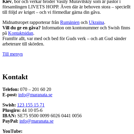
Kiev
, bor och verkar broder Vasily Muravitskiy som är pastor i
församlingen LIVETS HOPP. Även där är behoven stora – speciellt
till följd av kriget – och vi förmedlar gärna din gåva.
Midnattsropet rapporterar från
Rumänien
och
Ukraina
.
Vill du ge en gåva?
Information om kontonummer och Swish finns
på
Kontaktsidan
.
Framför allt, var med och bed för Guds verk – och att Gud sänder
arbeterare till skörden.
Till menyn
Kontakt
Telefon:
070 – 201 60 20
E-post:
info@maranata.se
Swish:
123 155 15 71
Plusgiro:
44 10 05-6
IBAN:
SE75 9500 0099 6026 0441 0056
PayPal:
info@maranata.se
YouTube: