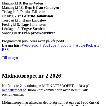
Måndag kl 8:
Berno Vidén
Måndag kl 18:
Repris från söndagen
Tisdag kl 8:
Paulus Eliasson
Onsdag kl 8:
Gertrud Johansson
Torsdag kl 8:
Hans Lindelöw
Fredag kl 8:
Tage Johansson
Lördag kl 8:
Yngve Stenfelt
Söndag kl 8:
Från predikoarkivet
Programmen publiceras även på vår podd.
Lyssna här:
Webbradio
|
YouTube
|
Spotify
|
Apple Podcasts
|
RSS
Till menyn
Midnattsropet nr 2 2026!
Nu finns nr 2 av tidningen MIDNATTSROPET att läsa på
midnattsropet.se
. Inom kort kommer den även hem till alla
prenumeranter.
Midnattsropet har alltsedan det första numret gavs ut 1960 önskat