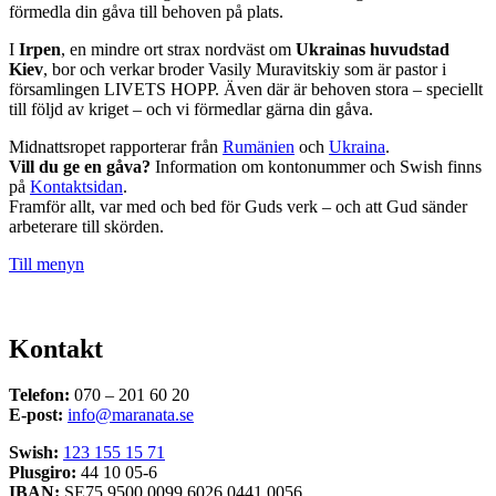
förmedla din gåva till behoven på plats.
I
Irpen
, en mindre ort strax nordväst om
Ukrainas huvudstad
Kiev
, bor och verkar broder Vasily Muravitskiy som är pastor i
församlingen LIVETS HOPP. Även där är behoven stora – speciellt
till följd av kriget – och vi förmedlar gärna din gåva.
Midnattsropet rapporterar från
Rumänien
och
Ukraina
.
Vill du ge en gåva?
Information om kontonummer och Swish finns
på
Kontaktsidan
.
Framför allt, var med och bed för Guds verk – och att Gud sänder
arbeterare till skörden.
Till menyn
Kontakt
Telefon:
070 – 201 60 20
E-post:
info@maranata.se
Swish:
123 155 15 71
Plusgiro:
44 10 05-6
IBAN:
SE75 9500 0099 6026 0441 0056