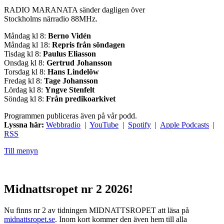
RADIO MARANATA sänder dagligen över
Stockholms närradio 88MHz.
Måndag kl 8:
Berno Vidén
Måndag kl 18:
Repris från söndagen
Tisdag kl 8:
Paulus Eliasson
Onsdag kl 8:
Gertrud Johansson
Torsdag kl 8:
Hans Lindelöw
Fredag kl 8:
Tage Johansson
Lördag kl 8:
Yngve Stenfelt
Söndag kl 8:
Från predikoarkivet
Programmen publiceras även på vår podd.
Lyssna här:
Webbradio
|
YouTube
|
Spotify
|
Apple Podcasts
|
RSS
Till menyn
Midnattsropet nr 2 2026!
Nu finns nr 2 av tidningen MIDNATTSROPET att läsa på
midnattsropet.se
. Inom kort kommer den även hem till alla