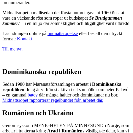
prenumeranter.
Midnattsropet har alltsedan det första numret gavs ut 1960 önskat
vara en väckande röst som ropar ut budskapet
Se Brudgummen
kommer!
– i en miljö där sömnaktighet och likgiltighet varit utbredd.
Läs tidningen online på
midnattsropet.se
eller beställ den i tryckt
format:
Kontakt
Till menyn
Dominikanska republiken
Sedan 1980 har Maranataförsamlingen arbetat i
Dominikanska
republiken
. Idag är vi främst aktiva i ett samhälle som heter Palavé
– en gammal
batey
där många haitier och dominikaner nu bor.
Midnattsropet rapporterar regelbundet från arbetet där.
Rumänien och Ukraina
Genom syskon i MENIGHETEN PÅ MINNESUND i Norge, som
arbetar i trakterna kring
Arad i Rumäniens
västligaste delar, kan vi