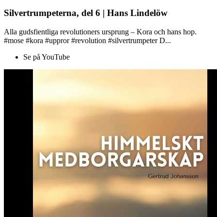
Silvertrumpeterna, del 6 | Hans Lindelöw
Alla gudsfientliga revolutioners ursprung – Kora och hans hop.
#mose #kora #uppror #revolution #silvertrumpeter D...
Se på YouTube