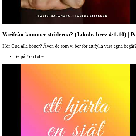
Varifrån kommer striderna? (Jakobs brev 4:1-10) | P
Hör Gud alla böner? Även de som vi ber för att fylla våra egna begär?
Se på YouTube