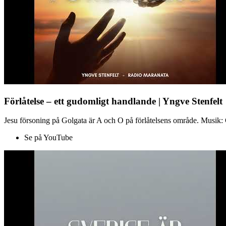
Förlåtelse – ett gudomligt handlande | Yngve Stenfelt
Jesu försoning på Golgata är A och O på förlåtelsens område. Musik: C
Se på YouTube