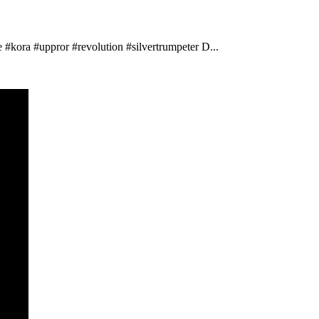
 #kora #uppror #revolution #silvertrumpeter D...