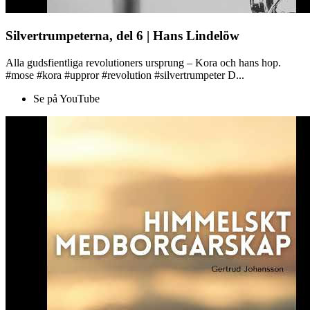
Silvertrumpeterna, del 6 | Hans Lindelöw
Alla gudsfientliga revolutioners ursprung – Kora och hans hop.
#mose #kora #uppror #revolution #silvertrumpeter D...
Se på YouTube