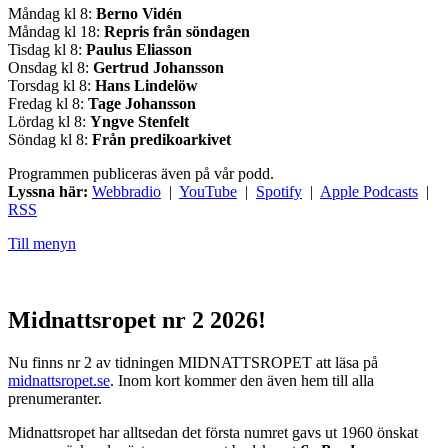
Måndag kl 8:
Berno Vidén
Måndag kl 18:
Repris från söndagen
Tisdag kl 8:
Paulus Eliasson
Onsdag kl 8:
Gertrud Johansson
Torsdag kl 8:
Hans Lindelöw
Fredag kl 8:
Tage Johansson
Lördag kl 8:
Yngve Stenfelt
Söndag kl 8:
Från predikoarkivet
Programmen publiceras även på vår podd.
Lyssna här:
Webbradio
|
YouTube
|
Spotify
|
Apple Podcasts
|
RSS
Till menyn
Midnattsropet nr 2 2026!
Nu finns nr 2 av tidningen MIDNATTSROPET att läsa på
midnattsropet.se
. Inom kort kommer den även hem till alla
prenumeranter.
Midnattsropet har alltsedan det första numret gavs ut 1960 önskat