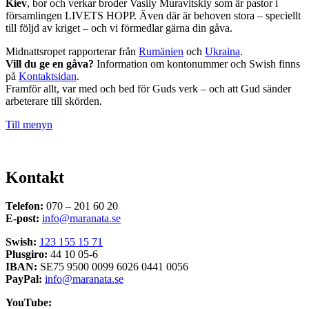
Kiev
, bor och verkar broder Vasily Muravitskiy som är pastor i
församlingen LIVETS HOPP. Även där är behoven stora – speciellt
till följd av kriget – och vi förmedlar gärna din gåva.
Midnattsropet rapporterar från
Rumänien
och
Ukraina
.
Vill du ge en gåva?
Information om kontonummer och Swish finns
på
Kontaktsidan
.
Framför allt, var med och bed för Guds verk – och att Gud sänder
arbeterare till skörden.
Till menyn
Kontakt
Telefon:
070 – 201 60 20
E-post:
info@maranata.se
Swish:
123 155 15 71
Plusgiro:
44 10 05-6
IBAN:
SE75 9500 0099 6026 0441 0056
PayPal:
info@maranata.se
YouTube: