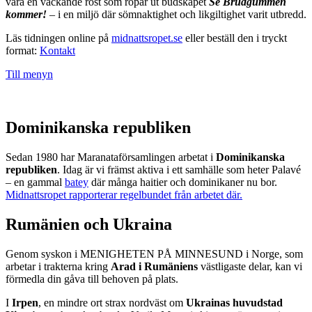
vara en väckande röst som ropar ut budskapet
Se Brudgummen
kommer!
– i en miljö där sömnaktighet och likgiltighet varit utbredd.
Läs tidningen online på
midnattsropet.se
eller beställ den i tryckt
format:
Kontakt
Till menyn
Dominikanska republiken
Sedan 1980 har Maranataförsamlingen arbetat i
Dominikanska
republiken
. Idag är vi främst aktiva i ett samhälle som heter Palavé
– en gammal
batey
där många haitier och dominikaner nu bor.
Midnattsropet rapporterar regelbundet från arbetet där.
Rumänien och Ukraina
Genom syskon i MENIGHETEN PÅ MINNESUND i Norge, som
arbetar i trakterna kring
Arad i Rumäniens
västligaste delar, kan vi
förmedla din gåva till behoven på plats.
I
Irpen
, en mindre ort strax nordväst om
Ukrainas huvudstad