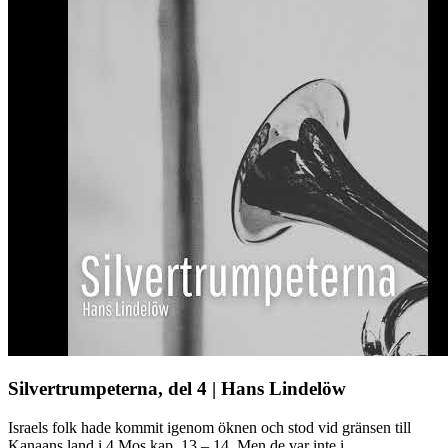
Silvertrumpeterna, del 4 | Hans Lindelöw
Israels folk hade kommit igenom öknen och stod vid gränsen till
Kanaans land i 4 Mos kap. 13 – 14. Men de var inte i ...