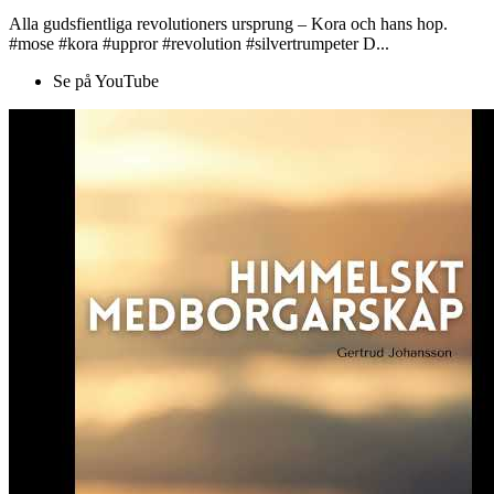
Alla gudsfientliga revolutioners ursprung – Kora och hans hop.
#mose #kora #uppror #revolution #silvertrumpeter D...
Se på YouTube