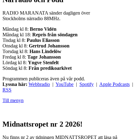
RADIO MARANATA sänder dagligen över
Stockholms närradio 88MHz.
Måndag kl 8:
Berno Vidén
Måndag kl 18:
Repris från söndagen
Tisdag kl 8:
Paulus Eliasson
Onsdag kl 8:
Gertrud Johansson
Torsdag kl 8:
Hans Lindelöw
Fredag kl 8:
Tage Johansson
Lördag kl 8:
Yngve Stenfelt
Söndag kl 8:
Från predikoarkivet
Programmen publiceras även på vår podd.
Lyssna här:
Webbradio
|
YouTube
|
Spotify
|
Apple Podcasts
|
RSS
Till menyn
Midnattsropet nr 2 2026!
Nu finns nr 2 av tidningen MIDNATTSROPET att läsa på