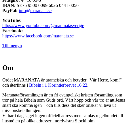
Plusgiro:
44 10 05-6
IBAN:
SE75 9500 0099 6026 0441 0056
PayPal:
info@maranata.se
YouTube:
https://www.youtube.com/@maranatasverige
Facebook:
https://www.facebook.com/maranata.se
Till menyn
Om
Ordet MARANATA är arameiska och betyder "Vår Herre, kom!"
och återfinns i
Bibeln i 1 Korintierbrevet 16:22
.
Maranataförsamlingen är en fri evangeliskt kristen församling som
tror på hela Bibeln som Guds ord. Vårt hopp och vår tro är att Jesus
snart ska komma igen – och tills dess det sker önskar vi leva ut
missionsbefallningen.
Vi har i dagsläget ingen officiell adress men samlas regelbundet till
husmöten på olika adresser i nordvästra Stockholm.