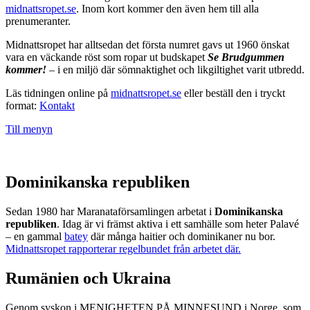
midnattsropet.se
. Inom kort kommer den även hem till alla
prenumeranter.
Midnattsropet har alltsedan det första numret gavs ut 1960 önskat
vara en väckande röst som ropar ut budskapet
Se Brudgummen
kommer!
– i en miljö där sömnaktighet och likgiltighet varit utbredd.
Läs tidningen online på
midnattsropet.se
eller beställ den i tryckt
format:
Kontakt
Till menyn
Dominikanska republiken
Sedan 1980 har Maranataförsamlingen arbetat i
Dominikanska
republiken
. Idag är vi främst aktiva i ett samhälle som heter Palavé
– en gammal
batey
där många haitier och dominikaner nu bor.
Midnattsropet rapporterar regelbundet från arbetet där.
Rumänien och Ukraina
Genom syskon i MENIGHETEN PÅ MINNESUND i Norge, som