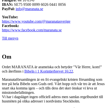
Plusgiro:
44 10 05-6
IBAN:
SE75 9500 0099 6026 0441 0056
PayPal:
info@maranata.se
YouTube:
https://www.youtube.com/@maranatasverige
Facebook:
https://www.facebook.com/maranata.se
Till menyn
Om
Ordet MARANATA är arameiska och betyder "Vår Herre, kom!"
och återfinns i
Bibeln i 1 Korintierbrevet 16:22
.
Maranataförsamlingen är en fri evangeliskt kristen församling som
tror på hela Bibeln som Guds ord. Vårt hopp och vår tro är att Jesus
snart ska komma igen – och tills dess det sker önskar vi leva ut
missionsbefallningen.
Vi har i dagsläget ingen officiell adress men samlas regelbundet till
husmöten på olika adresser i nordvästra Stockholm.