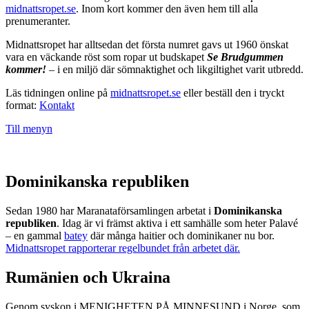
midnattsropet.se
. Inom kort kommer den även hem till alla
prenumeranter.
Midnattsropet har alltsedan det första numret gavs ut 1960 önskat
vara en väckande röst som ropar ut budskapet
Se Brudgummen
kommer!
– i en miljö där sömnaktighet och likgiltighet varit utbredd.
Läs tidningen online på
midnattsropet.se
eller beställ den i tryckt
format:
Kontakt
Till menyn
Dominikanska republiken
Sedan 1980 har Maranataförsamlingen arbetat i
Dominikanska
republiken
. Idag är vi främst aktiva i ett samhälle som heter Palavé
– en gammal
batey
där många haitier och dominikaner nu bor.
Midnattsropet rapporterar regelbundet från arbetet där.
Rumänien och Ukraina
Genom syskon i MENIGHETEN PÅ MINNESUND i Norge, som