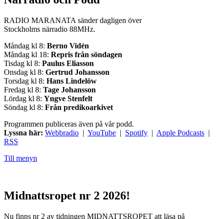
RADIO MARANATA sänder dagligen över
Stockholms närradio 88MHz.
Måndag kl 8:
Berno Vidén
Måndag kl 18:
Repris från söndagen
Tisdag kl 8:
Paulus Eliasson
Onsdag kl 8:
Gertrud Johansson
Torsdag kl 8:
Hans Lindelöw
Fredag kl 8:
Tage Johansson
Lördag kl 8:
Yngve Stenfelt
Söndag kl 8:
Från predikoarkivet
Programmen publiceras även på vår podd.
Lyssna här:
Webbradio
|
YouTube
|
Spotify
|
Apple Podcasts
|
RSS
Till menyn
Midnattsropet nr 2 2026!
Nu finns nr 2 av tidningen MIDNATTSROPET att läsa på