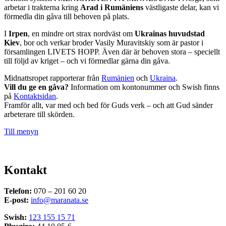
arbetar i trakterna kring
Arad i Rumäniens
västligaste delar, kan vi
förmedla din gåva till behoven på plats.
I
Irpen
, en mindre ort strax nordväst om
Ukrainas huvudstad
Kiev
, bor och verkar broder Vasily Muravitskiy som är pastor i
församlingen LIVETS HOPP. Även där är behoven stora – speciellt
till följd av kriget – och vi förmedlar gärna din gåva.
Midnattsropet rapporterar från
Rumänien
och
Ukraina
.
Vill du ge en gåva?
Information om kontonummer och Swish finns
på
Kontaktsidan
.
Framför allt, var med och bed för Guds verk – och att Gud sänder
arbeterare till skörden.
Till menyn
Kontakt
Telefon:
070 – 201 60 20
E-post:
info@maranata.se
Swish:
123 155 15 71