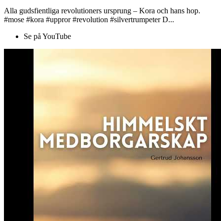
Alla gudsfientliga revolutioners ursprung – Kora och hans hop.
#mose #kora #uppror #revolution #silvertrumpeter D...
Se på YouTube