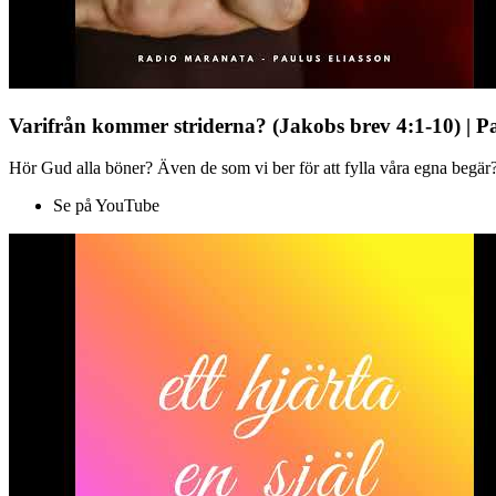
Varifrån kommer striderna? (Jakobs brev 4:1-10) | P
Hör Gud alla böner? Även de som vi ber för att fylla våra egna begär?
Se på YouTube