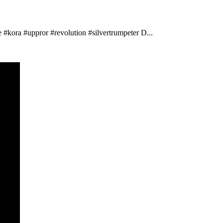
 #kora #uppror #revolution #silvertrumpeter D...