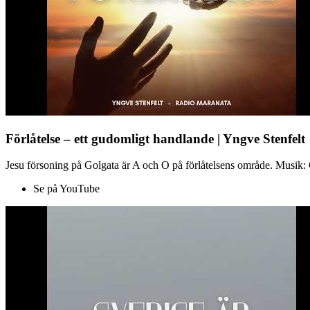
Förlåtelse – ett gudomligt handlande | Yngve Stenfelt
Jesu försoning på Golgata är A och O på förlåtelsens område. Musik: C
Se på YouTube