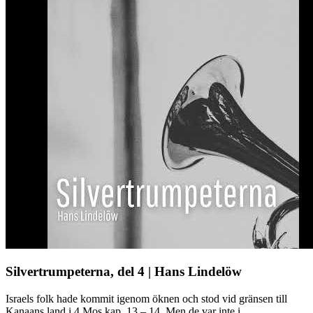
Silvertrumpeterna, del 4 | Hans Lindelöw
Israels folk hade kommit igenom öknen och stod vid gränsen till
Kanaans land i 4 Mos kap. 13 – 14. Men de var inte i ...