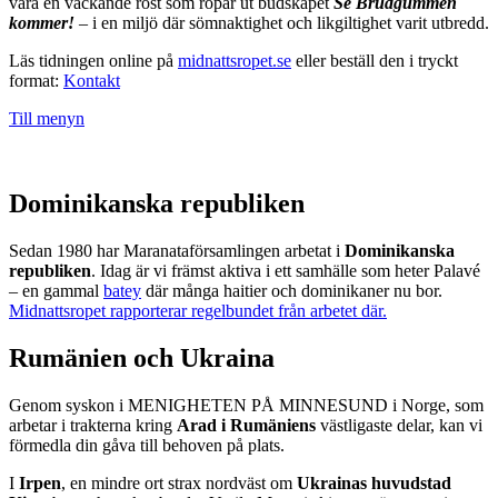
vara en väckande röst som ropar ut budskapet
Se Brudgummen
kommer!
– i en miljö där sömnaktighet och likgiltighet varit utbredd.
Läs tidningen online på
midnattsropet.se
eller beställ den i tryckt
format:
Kontakt
Till menyn
Dominikanska republiken
Sedan 1980 har Maranataförsamlingen arbetat i
Dominikanska
republiken
. Idag är vi främst aktiva i ett samhälle som heter Palavé
– en gammal
batey
där många haitier och dominikaner nu bor.
Midnattsropet rapporterar regelbundet från arbetet där.
Rumänien och Ukraina
Genom syskon i MENIGHETEN PÅ MINNESUND i Norge, som
arbetar i trakterna kring
Arad i Rumäniens
västligaste delar, kan vi
förmedla din gåva till behoven på plats.
I
Irpen
, en mindre ort strax nordväst om
Ukrainas huvudstad