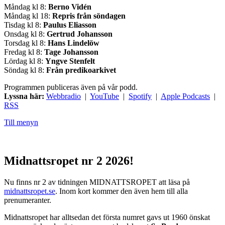
Måndag kl 8:
Berno Vidén
Måndag kl 18:
Repris från söndagen
Tisdag kl 8:
Paulus Eliasson
Onsdag kl 8:
Gertrud Johansson
Torsdag kl 8:
Hans Lindelöw
Fredag kl 8:
Tage Johansson
Lördag kl 8:
Yngve Stenfelt
Söndag kl 8:
Från predikoarkivet
Programmen publiceras även på vår podd.
Lyssna här:
Webbradio
|
YouTube
|
Spotify
|
Apple Podcasts
|
RSS
Till menyn
Midnattsropet nr 2 2026!
Nu finns nr 2 av tidningen MIDNATTSROPET att läsa på
midnattsropet.se
. Inom kort kommer den även hem till alla
prenumeranter.
Midnattsropet har alltsedan det första numret gavs ut 1960 önskat