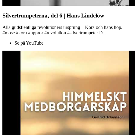
Silvertrumpeterna, del 6 | Hans Lindelöw
Alla gudsfientliga revolutioners ursprung – Kora och hans hop.
#mose #kora #uppror #revolution #silvertrumpeter D...
Se på YouTube