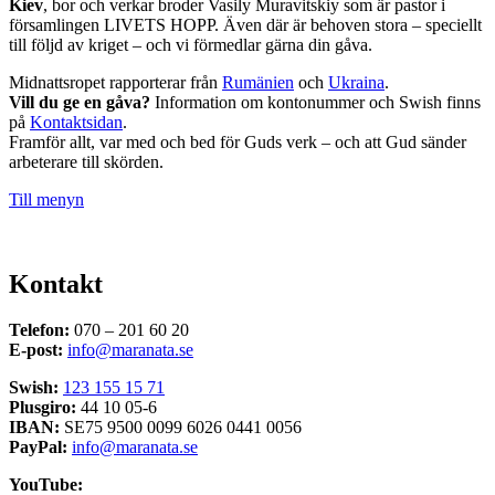
Kiev
, bor och verkar broder Vasily Muravitskiy som är pastor i
församlingen LIVETS HOPP. Även där är behoven stora – speciellt
till följd av kriget – och vi förmedlar gärna din gåva.
Midnattsropet rapporterar från
Rumänien
och
Ukraina
.
Vill du ge en gåva?
Information om kontonummer och Swish finns
på
Kontaktsidan
.
Framför allt, var med och bed för Guds verk – och att Gud sänder
arbeterare till skörden.
Till menyn
Kontakt
Telefon:
070 – 201 60 20
E-post:
info@maranata.se
Swish:
123 155 15 71
Plusgiro:
44 10 05-6
IBAN:
SE75 9500 0099 6026 0441 0056
PayPal:
info@maranata.se
YouTube: