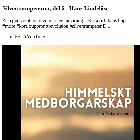
Silvertrumpeterna, del 6 | Hans Lindelöw
Alla gudsfientliga revolutioners ursprung – Kora och hans hop.
#mose #kora #uppror #revolution #silvertrumpeter D...
Se på YouTube