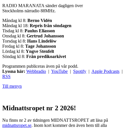
RADIO MARANATA sänder dagligen över
Stockholms närradio 88MHz.
Måndag kl 8:
Berno Vidén
Måndag kl 18:
Repris från söndagen
Tisdag kl 8:
Paulus Eliasson
Onsdag kl 8:
Gertrud Johansson
Torsdag kl 8:
Hans Lindelöw
Fredag kl 8:
Tage Johansson
Lördag kl 8:
Yngve Stenfelt
Söndag kl 8:
Från predikoarkivet
Programmen publiceras även på vår podd.
Lyssna här:
Webbradio
|
YouTube
|
Spotify
|
Apple Podcasts
|
RSS
Till menyn
Midnattsropet nr 2 2026!
Nu finns nr 2 av tidningen MIDNATTSROPET att läsa på
midnattsropet.se
. Inom kort kommer den även hem till alla