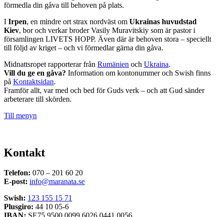
förmedla din gåva till behoven på plats.
I
Irpen
, en mindre ort strax nordväst om
Ukrainas huvudstad
Kiev
, bor och verkar broder Vasily Muravitskiy som är pastor i
församlingen LIVETS HOPP. Även där är behoven stora – speciellt
till följd av kriget – och vi förmedlar gärna din gåva.
Midnattsropet rapporterar från
Rumänien
och
Ukraina
.
Vill du ge en gåva?
Information om kontonummer och Swish finns
på
Kontaktsidan
.
Framför allt, var med och bed för Guds verk – och att Gud sänder
arbeterare till skörden.
Till menyn
Kontakt
Telefon:
070 – 201 60 20
E-post:
info@maranata.se
Swish:
123 155 15 71
Plusgiro:
44 10 05-6
IBAN:
SE75 9500 0099 6026 0441 0056