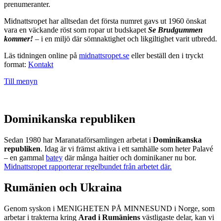
prenumeranter.
Midnattsropet har alltsedan det första numret gavs ut 1960 önskat
vara en väckande röst som ropar ut budskapet
Se Brudgummen
kommer!
– i en miljö där sömnaktighet och likgiltighet varit utbredd.
Läs tidningen online på
midnattsropet.se
eller beställ den i tryckt
format:
Kontakt
Till menyn
Dominikanska republiken
Sedan 1980 har Maranataförsamlingen arbetat i
Dominikanska
republiken
. Idag är vi främst aktiva i ett samhälle som heter Palavé
– en gammal
batey
där många haitier och dominikaner nu bor.
Midnattsropet rapporterar regelbundet från arbetet där.
Rumänien och Ukraina
Genom syskon i MENIGHETEN PÅ MINNESUND i Norge, som
arbetar i trakterna kring
Arad i Rumäniens
västligaste delar, kan vi