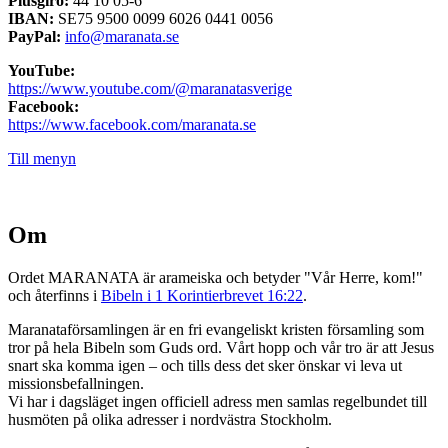
Plusgiro:
44 10 05-6
IBAN:
SE75 9500 0099 6026 0441 0056
PayPal:
info@maranata.se
YouTube:
https://www.youtube.com/@maranatasverige
Facebook:
https://www.facebook.com/maranata.se
Till menyn
Om
Ordet MARANATA är arameiska och betyder "Vår Herre, kom!"
och återfinns i
Bibeln i 1 Korintierbrevet 16:22
.
Maranataförsamlingen är en fri evangeliskt kristen församling som
tror på hela Bibeln som Guds ord. Vårt hopp och vår tro är att Jesus
snart ska komma igen – och tills dess det sker önskar vi leva ut
missionsbefallningen.
Vi har i dagsläget ingen officiell adress men samlas regelbundet till
husmöten på olika adresser i nordvästra Stockholm.