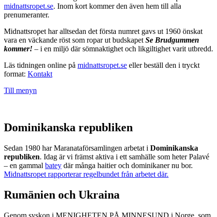
midnattsropet.se
. Inom kort kommer den även hem till alla
prenumeranter.
Midnattsropet har alltsedan det första numret gavs ut 1960 önskat
vara en väckande röst som ropar ut budskapet
Se Brudgummen
kommer!
– i en miljö där sömnaktighet och likgiltighet varit utbredd.
Läs tidningen online på
midnattsropet.se
eller beställ den i tryckt
format:
Kontakt
Till menyn
Dominikanska republiken
Sedan 1980 har Maranataförsamlingen arbetat i
Dominikanska
republiken
. Idag är vi främst aktiva i ett samhälle som heter Palavé
– en gammal
batey
där många haitier och dominikaner nu bor.
Midnattsropet rapporterar regelbundet från arbetet där.
Rumänien och Ukraina
Genom syskon i MENIGHETEN PÅ MINNESUND i Norge, som