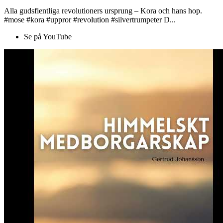
Alla gudsfientliga revolutioners ursprung – Kora och hans hop.
#mose #kora #uppror #revolution #silvertrumpeter D...
Se på YouTube