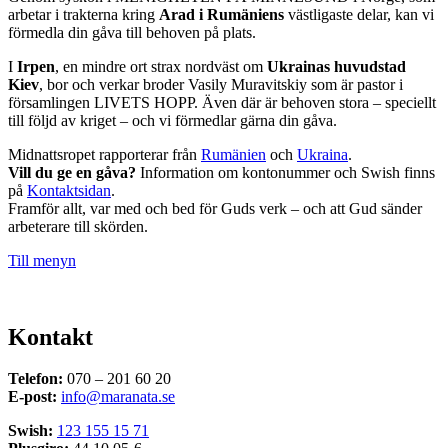
arbetar i trakterna kring
Arad i Rumäniens
västligaste delar, kan vi
förmedla din gåva till behoven på plats.
I
Irpen
, en mindre ort strax nordväst om
Ukrainas huvudstad
Kiev
, bor och verkar broder Vasily Muravitskiy som är pastor i
församlingen LIVETS HOPP. Även där är behoven stora – speciellt
till följd av kriget – och vi förmedlar gärna din gåva.
Midnattsropet rapporterar från
Rumänien
och
Ukraina
.
Vill du ge en gåva?
Information om kontonummer och Swish finns
på
Kontaktsidan
.
Framför allt, var med och bed för Guds verk – och att Gud sänder
arbeterare till skörden.
Till menyn
Kontakt
Telefon:
070 – 201 60 20
E-post:
info@maranata.se
Swish:
123 155 15 71