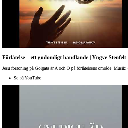
Förlåtelse – ett gudomligt handlande | Yngve Stenfelt
Jesu försoning på Golgata är A och O på förlåtelsens område. Musik: C
Se på YouTube