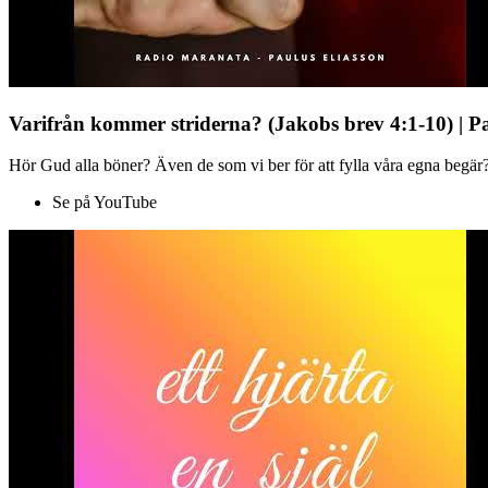
Varifrån kommer striderna? (Jakobs brev 4:1-10) | P
Hör Gud alla böner? Även de som vi ber för att fylla våra egna begär?
Se på YouTube