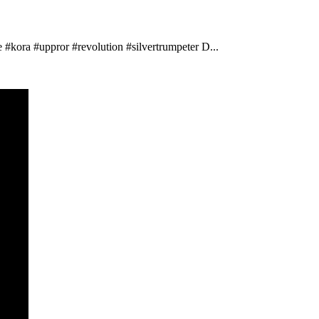
 #kora #uppror #revolution #silvertrumpeter D...