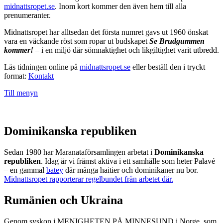
midnattsropet.se
. Inom kort kommer den även hem till alla
prenumeranter.
Midnattsropet har alltsedan det första numret gavs ut 1960 önskat
vara en väckande röst som ropar ut budskapet
Se Brudgummen
kommer!
– i en miljö där sömnaktighet och likgiltighet varit utbredd.
Läs tidningen online på
midnattsropet.se
eller beställ den i tryckt
format:
Kontakt
Till menyn
Dominikanska republiken
Sedan 1980 har Maranataförsamlingen arbetat i
Dominikanska
republiken
. Idag är vi främst aktiva i ett samhälle som heter Palavé
– en gammal
batey
där många haitier och dominikaner nu bor.
Midnattsropet rapporterar regelbundet från arbetet där.
Rumänien och Ukraina
Genom syskon i MENIGHETEN PÅ MINNESUND i Norge, som