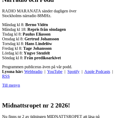
RADIO MARANATA sänder dagligen över
Stockholms närradio 88MHz.
Måndag kl 8:
Berno Vidén
Måndag kl 18:
Repris från söndagen
Tisdag kl 8:
Paulus Eliasson
Onsdag kl 8:
Gertrud Johansson
Torsdag kl 8:
Hans Lindelöw
Fredag kl 8:
Tage Johansson
Lördag kl 8:
Yngve Stenfelt
Söndag kl 8:
Från predikoarkivet
Programmen publiceras även på vår podd.
Lyssna här:
Webbradio
|
YouTube
|
Spotify
|
Apple Podcasts
|
RSS
Till menyn
Midnattsropet nr 2 2026!
Nu finns nr 2 av tidningen MIDNATTSROPET att läsa på