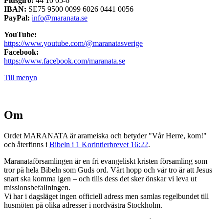
Plusgiro:
44 10 05-6
IBAN:
SE75 9500 0099 6026 0441 0056
PayPal:
info@maranata.se
YouTube:
https://www.youtube.com/@maranatasverige
Facebook:
https://www.facebook.com/maranata.se
Till menyn
Om
Ordet MARANATA är arameiska och betyder "Vår Herre, kom!"
och återfinns i
Bibeln i 1 Korintierbrevet 16:22
.
Maranataförsamlingen är en fri evangeliskt kristen församling som
tror på hela Bibeln som Guds ord. Vårt hopp och vår tro är att Jesus
snart ska komma igen – och tills dess det sker önskar vi leva ut
missionsbefallningen.
Vi har i dagsläget ingen officiell adress men samlas regelbundet till
husmöten på olika adresser i nordvästra Stockholm.