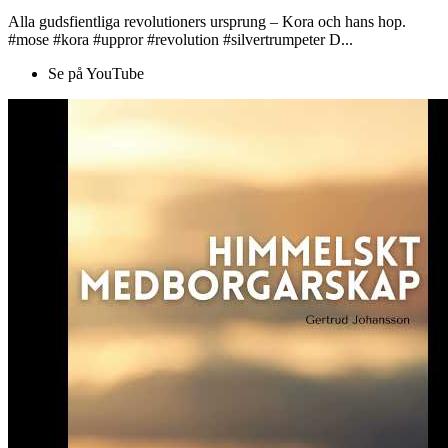
Alla gudsfientliga revolutioners ursprung – Kora och hans hop.
#mose #kora #uppror #revolution #silvertrumpeter D...
Se på YouTube