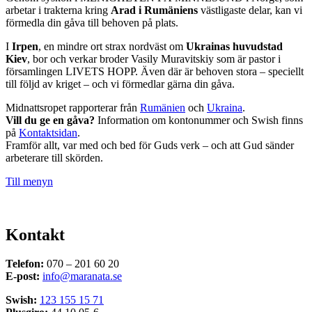
arbetar i trakterna kring
Arad i Rumäniens
västligaste delar, kan vi
förmedla din gåva till behoven på plats.
I
Irpen
, en mindre ort strax nordväst om
Ukrainas huvudstad
Kiev
, bor och verkar broder Vasily Muravitskiy som är pastor i
församlingen LIVETS HOPP. Även där är behoven stora – speciellt
till följd av kriget – och vi förmedlar gärna din gåva.
Midnattsropet rapporterar från
Rumänien
och
Ukraina
.
Vill du ge en gåva?
Information om kontonummer och Swish finns
på
Kontaktsidan
.
Framför allt, var med och bed för Guds verk – och att Gud sänder
arbeterare till skörden.
Till menyn
Kontakt
Telefon:
070 – 201 60 20
E-post:
info@maranata.se
Swish:
123 155 15 71