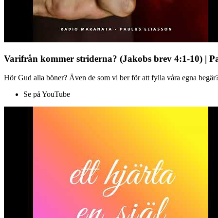
Varifrån kommer striderna? (Jakobs brev 4:1-10) | P
Hör Gud alla böner? Även de som vi ber för att fylla våra egna begär?
Se på YouTube