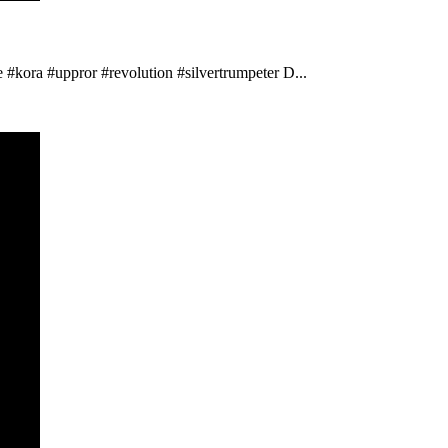
 #kora #uppror #revolution #silvertrumpeter D...